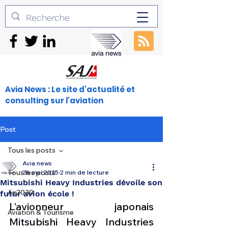
Avia News : Le site d'actualité et
consulting sur l'aviation
Post
Tous les posts
Avia news
Tous les posts
26 mai 2025
2 min de lecture
Mitsubishi Heavy Industries dévoile son
Air2030
futur avion école !
L’avionneur japonais 
Aviation & Tourisme
Mitsubishi Heavy Industries 