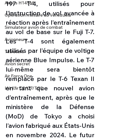
197 T-4, utilisés pour 
Airbus H145M
l’instruction de vol avancée à 
Opération militaire au Vénézuela
réaction après l’entraînement 
Simulateur avion de combat
au vol de base sur le Fuji T-7. 
Avionneurs
Les T-4 sont également 
utilisés par l’équipe de voltige 
Tiltrotors
aérienne Blue Impulse. Le T-7 
Avion secret
lui-même sera bientôt 
Air Force One
remplacé par le T-6 Texan II 
en tant que nouvel avion 
IAI Kfir C2/C7/TC2
d’entraînement, après que le 
ministère de la Défense 
(MoD) de Tokyo a choisi 
l’avion fabriqué aux États-Unis 
en novembre 2024. Le futur 