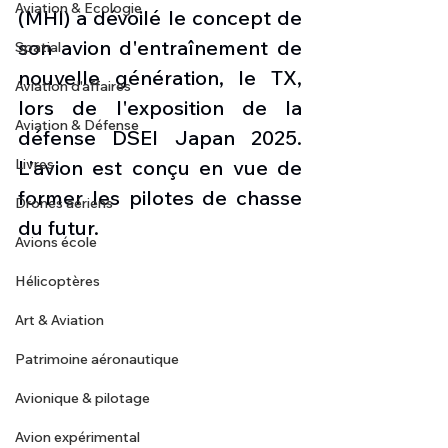
Aviation & Ecologie
(MHI) a dévoilé le concept de 
son avion d'entraînement de 
Spatial
nouvelle génération, le TX, 
Aviation d'affaires
lors de l'exposition de la 
Aviation & Défense
défense DSEI Japan 2025. 
Livres
L'avion est conçu en vue de 
former les pilotes de chasse 
Drones aériens
du futur.
Avions école
Hélicoptères
Art & Aviation
Patrimoine aéronautique
Avionique & pilotage
Avion expérimental