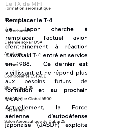
Le TX de MHI
Formation aéronautique
Remplacer le T-4
1 er avril
Le Japon cherche à 
Motorisation
remplacer l’actuel avion 
Défense sol-air DSA
d’entraînement à réaction 
Amphibie
Kawasaki T-4 entré en service 
en 1988.   Ce dernier est 
Drones
vieillissant et ne répond plus 
Composante ESPACE
aux besoins futurs de 
Shenyang J-35
formation et au prochain 
GCAP.
Bombardier Global 6500
Actuellement, la Force 
Fret aérien
aérienne d’autodéfense 
Salon Aéronautique de Dubaï 25
japonaise (JASDF) exploite 