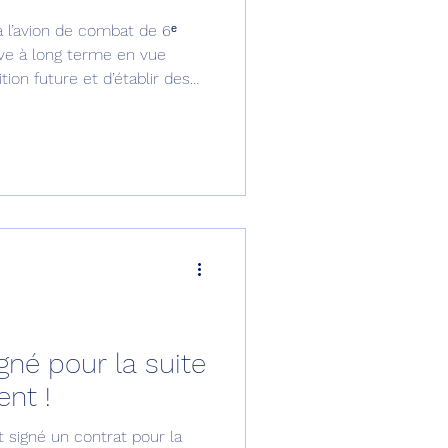
à l’avion de combat de 6ᵉ
omposante ESPACE
ive à long terme en vue
tion future et d’établir des
nir de sa force aérienne.
e de Dubaï 25
t
Avionneurs
gné pour la suite
nt !
 signé un contrat pour la