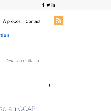
À propos
Contact
ation
Aviation d'affaires
s
Art & Aviation
ation aéronautique
sse au GCAP !