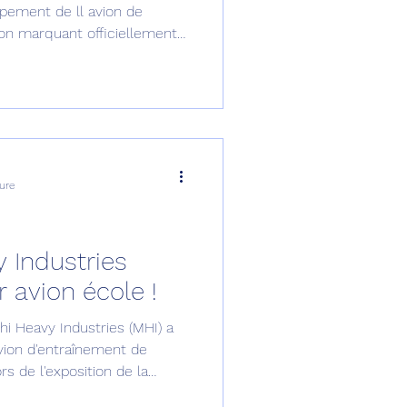
pement de ll avion de
on marquant officiellement
de la phase de concept et
de conception et de
ure
 Industries
r avion école !
shi Heavy Industries (MHI) a
vion d'entraînement de
rs de l'exposition de la
'avion est conçu en vue de