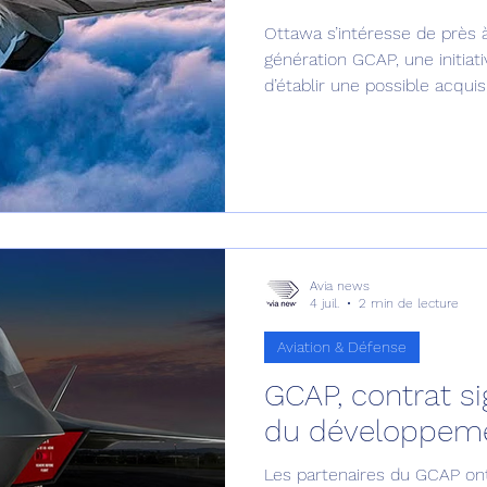
Ottawa s’intéresse de près 
Défense sol-air DSA
Amphibie
Drones
C
génération GCAP, une initiat
d’établir une possible acquisi
lignes directrices pour l’ave
ier Global 6500
Fret aérien
Salon Aéronautiqu
 militaire au Vénézuela
Simulateur avion de comba
Avia news
4 juil.
2 min de lecture
Aviation & Défense
GCAP, contrat si
du développeme
Les partenaires du GCAP ont