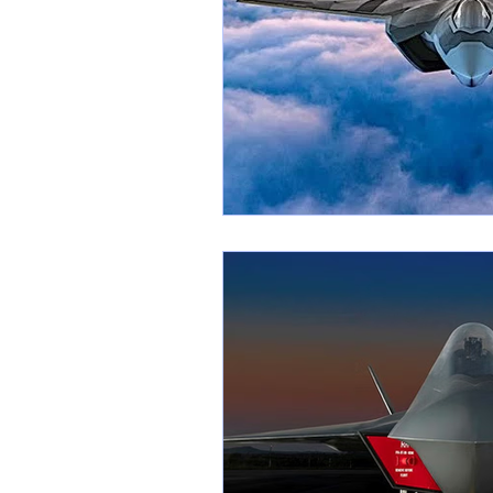
1 er avril
Motorisation
Shenyang J-35
Bombard
Airbus H145M
Opération
Tiltrotors