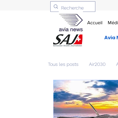
Accueil
Médi
Avia 
Tous les posts
Air2030
Aviation & Défense
Livr
Patrimoine aéronautique