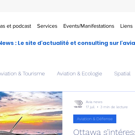
as et podcast
Services
Events/Manifestations
Liens
News : Le site d'actualité et consulting sur l'avi
Aviation & Tourisme
Aviation & Ecologie
Spatial
es
Drones aériens
Avions école
Hélicoptère
Avia news
17 juil.
3 min de lecture
Aviation & Défense
Avionique & pilotage
Avion expérimental
Form
Ottawa s’intére