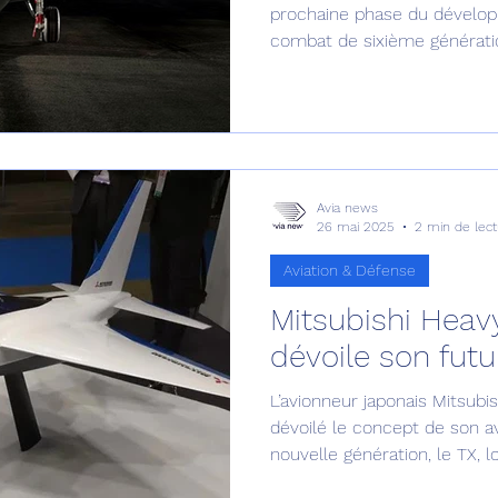
prochaine phase du dévelop
combat de sixième générati
la transition du programme 
d'évaluation vers la phase 
développement
Avia news
26 mai 2025
2 min de lect
Aviation & Défense
Mitsubishi Heavy
dévoile son futu
L’avionneur japonais Mitsubi
dévoilé le concept de son a
nouvelle génération, le TX, lo
défense DSEI Japan 2025. L