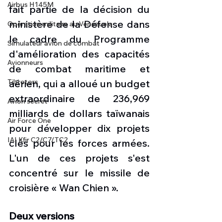
Airbus H145M
fait partie de la décision du 
ministère de la Défense dans 
Opération militaire au Vénézuela
le cadre du Programme 
Simulateur avion de combat
d'amélioration des capacités 
Avionneurs
de combat maritime et 
aérien, qui a alloué un budget 
Tiltrotors
extraordinaire de 236,969 
Avion secret
milliards de dollars taïwanais 
Air Force One
pour développer dix projets 
IAI Kfir C2/C7/TC2
clés pour les forces armées. 
L'un de ces projets s'est 
concentré sur le missile de 
croisière « Wan Chien ».
Deux versions