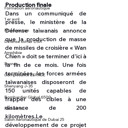
Production finale
Formation aéronautique
Dans un communiqué de 
1 er avril
presse, le ministère de la 
Défense taïwanais annonce 
Motorisation
que la production de masse 
Défense sol-air DSA
de missiles de croisière « Wan 
Amphibie
Chien » doit se terminer d'ici à 
la fin de ce mois. Une fois 
Drones
terminées, les forces armées 
Composante ESPACE
taïwanaises disposeront de 
Shenyang J-35
150 unités capables de 
Bombardier Global 6500
frapper des cibles à une 
distance de 200 
Fret aérien
kilomètres.Le 
Salon Aéronautique de Dubaï 25
développement de ce projet 