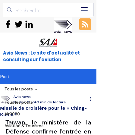
Avia News : Le site d'actualité et
consulting sur l'aviation
Post
Tous les posts
Avia news
Tous les posts
16 déc. 2024
3 min de lecture
Missile de croisière pour le « Ching-
Air2030
Kuo » !
Taïwan, le ministère de la 
Aviation & Tourisme
Défense confirme l’entrée en 