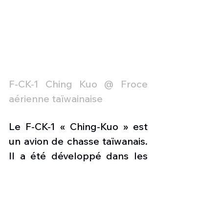
F-CK-1 Ching Kuo @ Froce 
aérienne taïwainaise
Le F-CK-1 « Ching-Kuo » est 
un avion de chasse taïwanais. 
Il a été développé dans les 
années 1980 -1990 par 
AIDC, 
Aerospace Industrial 
Development Corporation
. Le 
premier vol a eu lieu le 28 mai 