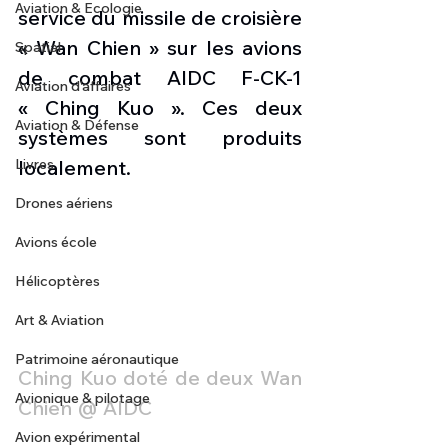
Aviation & Ecologie
service du missile de croisière 
« Wan Chien » sur les avions 
Spatial
de combat AIDC F-CK-1 
Aviation d'affaires
« Ching Kuo ». Ces deux 
Aviation & Défense
systèmes sont produits 
Livres
localement.
Drones aériens
Avions école
Hélicoptères
Art & Aviation
Patrimoine aéronautique
Ching Kuo doté de deux Wan 
Avionique & pilotage
Chien @ AIDC
Avion expérimental