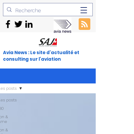
Avia News : Le site d'actualité et
consulting sur l'aviation
les posts
les posts
30
ion &
isme
ion &