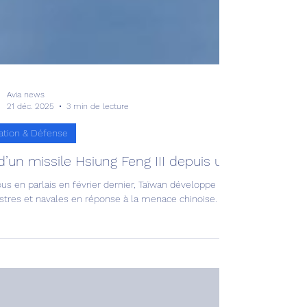
Avia news
21 déc. 2025
3 min de lecture
ation & Défense
 d’un missile Hsiung Feng III depuis un Ching Kuo !
us en parlais en février dernier, Taïwan développe une série de missil
estres et navales en réponse à la menace chinoise.