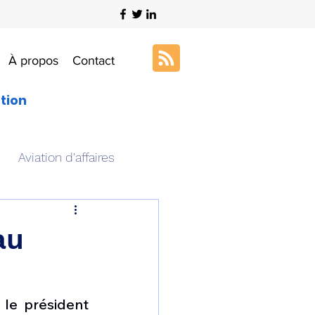
À propos
Contact
ation
Aviation d'affaires
s
Art & Aviation
au
ation aéronautique
le président 