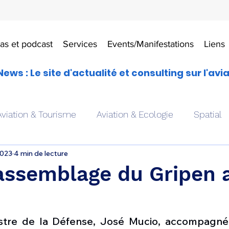
as et podcast
Services
Events/Manifestations
Liens
News : Le site d'actualité et consulting sur l'avi
Aviation & Tourisme
Aviation & Ecologie
Spatial
2023
4 min de lecture
es
Drones aériens
Avions école
Hélicoptère
’assemblage du Gripen 
Avionique & pilotage
Avion expérimental
Form
stre de la Défense, José Mucio, accompagné 