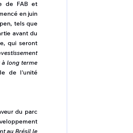
e de FAB et 
mencé en juin 
en, tels que 
tie avant du 
, qui seront 
nvestissement 
 à long terme 
e de l'unité 
aveur du parc 
veloppement 
 au Brésil le 