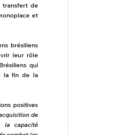
transfert de 
monoplace et 
s brésiliens 
ir leur rôle 
ésiliens qui 
la fin de la 
ons positives 
acquisition de 
la capacité 
de combat les 