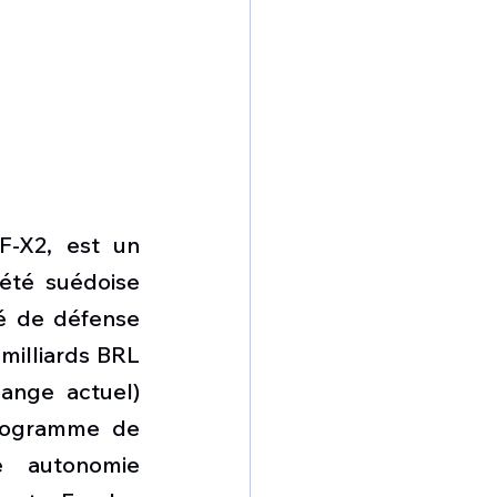
-X2, est un 
été suédoise 
é de défense 
illiards BRL 
ange actuel) 
programme de 
 autonomie 