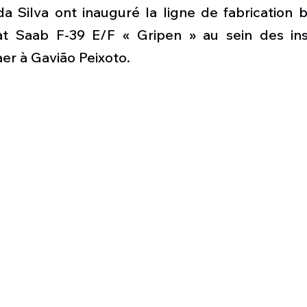
Défense sol-air DSA
Amphibie
Drones
C
da Silva ont inauguré la ligne de fabrication b
t Saab F-39 E/F « Gripen » au sein des inst
er à Gavião Peixoto.
ier Global 6500
Fret aérien
Salon Aéronautiqu
 militaire au Vénézuela
Simulateur avion de comba