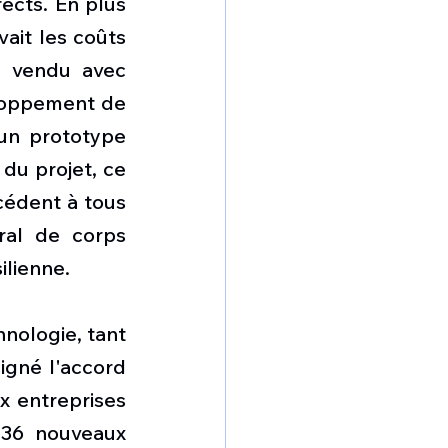
ects. En plus 
ait les coûts 
é vendu avec 
loppement de 
 un prototype 
du projet, ce 
cédent à tous 
ral de corps 
ilienne.
nologie, tant 
gné l'accord 
 entreprises 
36 nouveaux 