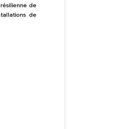
omposante ESPACE
résilienne de 
allations de 
e de Dubaï 25
t
Avionneurs