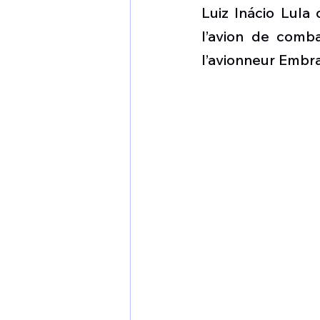
1 er avril
Motorisation
Luiz Inácio Lula 
l’avion de comba
l’avionneur Embra
Shenyang J-35
Bombard
Airbus H145M
Opération
Tiltrotors