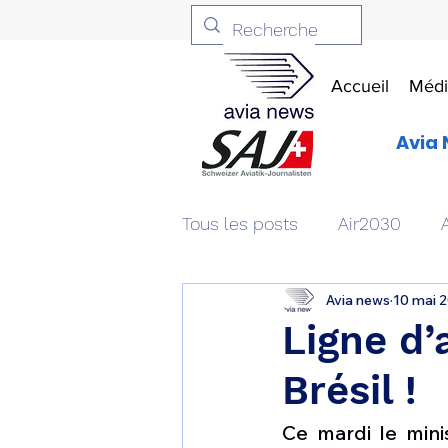
Accueil
Médi
Avia 
Tous les posts
Air2030
Avia news
10 mai 
Aviation & Défense
Livr
Ligne d
Brésil !
Patrimoine aéronautique
Ce mardi le mini