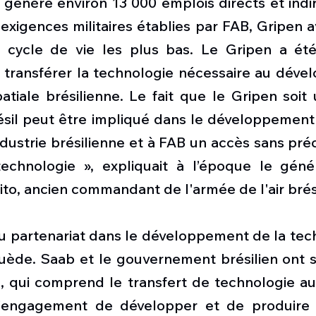
génère environ 13 000 emplois directs et indir
xigences militaires établies par FAB, Gripen av
u cycle de vie les plus bas. Le Gripen a ét
transférer la technologie nécessaire au déve
patiale brésilienne. Le fait que le Gripen soit
résil peut être impliqué dans le développement 
ndustrie brésilienne et à FAB un accès sans pré
echnologie », expliquait à l’époque le géné
ito, ancien commandant de l'armée de l'air brés
u partenariat dans le développement de la tech
uède. Saab et le gouvernement brésilien ont si
 qui comprend le transfert de technologie aux
 l'engagement de développer et de produire 