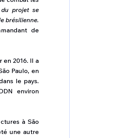
du projet se 
e brésilienne.
ommandant de 
n 2016. Il a 
São Paulo, en 
ans le pays. 
DDN  environ 
ctures à São 
té une autre 