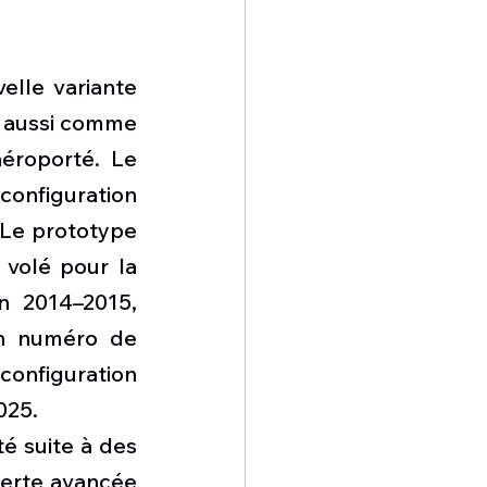
lle variante 
 aussi comme 
roporté. Le 
onfiguration 
 Le prototype 
volé pour la 
 2014–2015, 
on numéro de 
onfiguration 
025.
é suite à des 
lerte avancée 