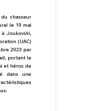
du chasseur 
al le 19 mai 
à Joukovski, 
oration (UAC) 
bre 2023 par 
il, portant le 
i et héros de 
lé dans une 
actéristiques 
aux.