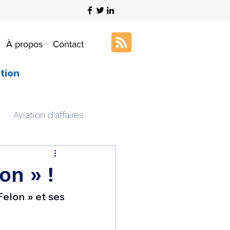
À propos
Contact
ation
Aviation d'affaires
s
Art & Aviation
on » !
elon » et ses 
ation aéronautique