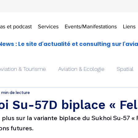
as et podcast
Services
Events/Manifestations
Liens
News : Le site d'actualité et consulting sur l'avi
Aviation & Tourisme
Aviation & Ecologie
Spatial
 min de lecture
es
Drones aériens
Avions école
Hélicoptère
i Su-57D biplace « Fel
 plus sur la variante biplace du Sukhoi Su-57 « F
Avionique & pilotage
Avion expérimental
Form
ons futures.  