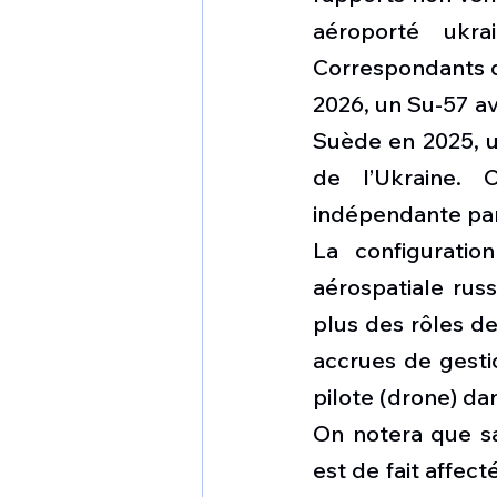
aéroporté ukr
Correspondants de
2026, un Su-57 av
Suède en 2025, ut
de l’Ukraine. 
indépendante par 
La configuration
aérospatiale rus
plus des rôles de
accrues de gesti
pilote (drone) da
On notera que sa 
est de fait affec