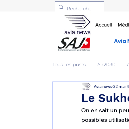
Accueil
Médi
Avia 
Tous les posts
Air2030
Avia news
22 mai
4
Aviation & Défense
Livr
Le Sukho
On en sait un peu
Patrimoine aéronautique
possibles utilisati