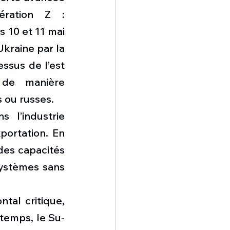
ration Z : 
 10 et 11 mai 
kraine par la 
ssus de l’est 
 de manière 
 ou russes.
 l’industrie 
ortation. En 
des capacités 
ystèmes sans 
tal critique, 
 temps, le Su-