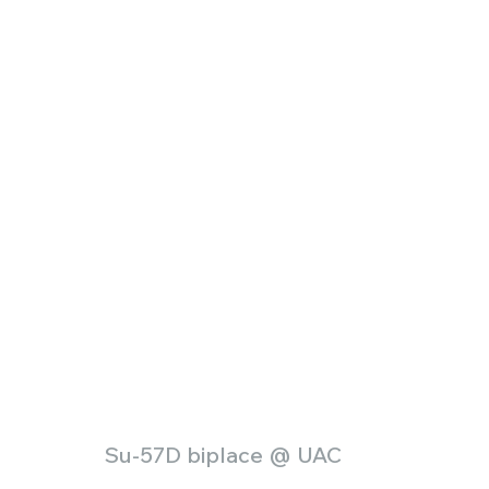
Défense sol-air DSA
Amphibie
Drones
C
ier Global 6500
Fret aérien
Salon Aéronautiqu
 militaire au Vénézuela
Simulateur avion de comba
Su-57D biplace @ UAC