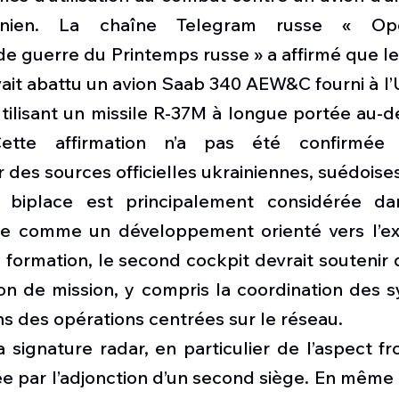
ainien. La chaîne Telegram russe « Opé
 guerre du Printemps russe » a affirmé que les
ait abattu un avion Saab 340 AEW&C fourni à l’U
ilisant un missile R-37M à longue portée au-de
Cette affirmation n’a pas été confirmée
des sources officielles ukrainiennes, suédoises
 biplace est principalement considérée dans
se comme un développement orienté vers l’exp
 formation, le second cockpit devrait soutenir 
on de mission, y compris la coordination des s
ns des opérations centrées sur le réseau.
signature radar, en particulier de l’aspect fron
tée par l’adjonction d’un second siège. En même