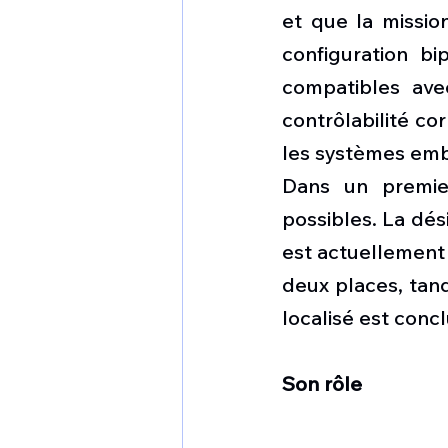
et que la missio
configuration bi
compatibles ave
contrôlabilité c
les systèmes em
Dans un premier
possibles. La dési
est actuellement 
deux places, tand
localisé est concl
Son rôle