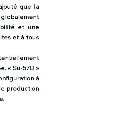
jouté que la 
 globalement 
lité et une 
es et à tous 
ntiellement 
ée. « Su-57D » 
nfiguration à 
de production 
e.