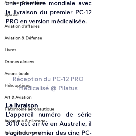
une première mondiale avec 
Aviation & Ecologie
la livraison du premier PC-12 
Spatial
PRO en version médicalisée. 
Aviation d'affaires
Aviation & Défense
Livres
Drones aériens
Avions école
Réception du PC-12 PRO 
Hélicoptères
médicalisé @ Pilatus 
Art & Aviation
La livraison
Patrimoine aéronautique
L'appareil numéro de série 
Avionique & pilotage
3010 est arrivé en Australie, il 
s'agit du premier des cinq PC-
Avion expérimental