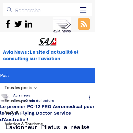
Avia News : Le site d'actualité et
consulting sur l'aviation
Post
Tous les posts
Avia news
Tous les posts
4 mars
2 min de lecture
Le premier PC-12 PRO Aeromedical pour
Air2030
le Royal Flying Doctor Service
d'Australie !
Aviation & Tourisme
L’avionneur Pilatus a réalisé 