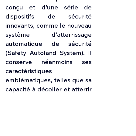
conçu et d'une série de 
dispositifs de sécurité 
innovants, comme le nouveau 
système d'atterrissage 
automatique de sécurité 
(Safety Autoland System). Il 
conserve néanmoins ses 
caractéristiques 
emblématiques, telles que sa 
capacité à décoller et atterrir 
sur des pistes courtes et non 
revêtues, et bien sûr, sa large 
porte cargo. Avec plus de 2 
200 PC-12 livrés dans le 
monde et plus de douze 