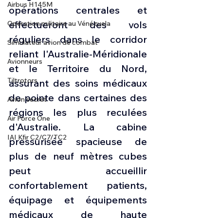
Airbus H145M
opérations centrales et 
effectueront des vols 
Opération militaire au Vénézuela
réguliers dans le corridor 
Simulateur avion de combat
reliant l'Australie-Méridionale 
Avionneurs
et le Territoire du Nord, 
Tiltrotors
assurant des soins médicaux 
de pointe dans certaines des 
Avion secret
régions les plus reculées 
Air Force One
d'Australie. La cabine 
IAI Kfir C2/C7/TC2
pressurisée spacieuse de 
plus de neuf mètres cubes 
peut accueillir 
confortablement patients, 
équipage et équipements 
médicaux de haute 