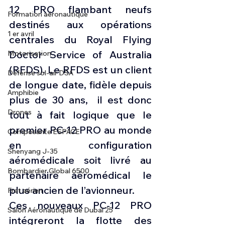
12 PRO flambant neufs 
Formation aéronautique
destinés aux opérations 
1 er avril
centrales du Royal Flying 
Doctor Service of Australia 
Motorisation
(RFDS). Le RFDS est un client 
Défense sol-air DSA
de longue date, fidèle depuis 
Amphibie
plus de 30 ans,  il est donc 
Drones
tout à fait logique que le 
premier PC-12 PRO au monde 
Composante ESPACE
en configuration 
Shenyang J-35
aéromédicale soit livré au 
Bombardier Global 6500
partenaire aéromédical le 
plus ancien de l’avionneur.
Fret aérien
Ces nouveaux PC-12 PRO 
Salon Aéronautique de Dubaï 25
intégreront la flotte des 