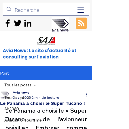
Avia News : Le site d'actualité et
consulting sur l'aviation
Post
Tous les posts
Avia news
Tous les posts
2 avr. 2025
2 min de lecture
Le Panama a choisi le Super Tucano !
Air2030
Le Panama a choisi le « Super 
Tucano » de l’avionneur 
Aviation & Tourisme
brésilien Embraer comme 