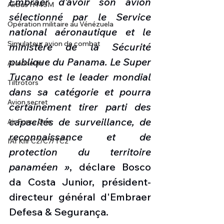
Embraer d'avoir son avion 
Airbus H145M
sélectionné par le Service 
Opération militaire au Vénézuela
national aéronautique et le 
Simulateur avion de combat
ministère de la Sécurité 
publique du Panama. Le Super 
Avionneurs
Tucano est le leader mondial 
Tiltrotors
dans sa catégorie et pourra 
Avion secret
certainement tirer parti des 
capacités de surveillance, de 
Air Force One
reconnaissance et de 
IAI Kfir C2/C7/TC2
protection du territoire 
panaméen »
, déclare Bosco 
da Costa Junior, président-
directeur général d'Embraer 
Defesa & Segurança.