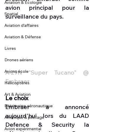
Aviation & Ecologie
avion principal pour la 
Spatial
surveillance du pays.
Aviation d'affaires
Aviation & Défense
Livres
Drones aériens
A-29N "Super Tucano" @ 
Avions école
Embraer
Hélicoptères
Art & Aviation
Le choix
Embraer a annoncé 
Patrimoine aéronautique
aujourd'hui lors du LAAD 
Avionique & pilotage
Defence & Security la 
Avion expérimental