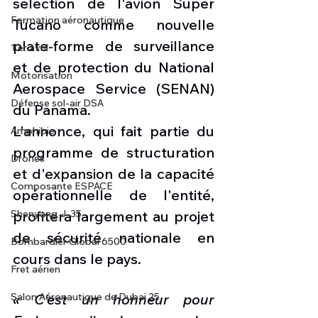
sélection de l'avion Super 
Formation aéronautique
Tucano comme nouvelle 
plate-forme de surveillance 
1 er avril
et de protection du National 
Motorisation
Aerospace Service (SENAN) 
Défense sol-air DSA
du Panama. 
L'annonce, qui fait partie du 
Amphibie
programme de structuration 
Drones
et d'expansion de la capacité 
Composante ESPACE
opérationnelle de l'entité, 
profitera largement au projet 
Shenyang J-35
de sécurité nationale en 
Bombardier Global 6500
cours dans le pays.
Fret aérien
« C'est un honneur pour 
Salon Aéronautique de Dubaï 25