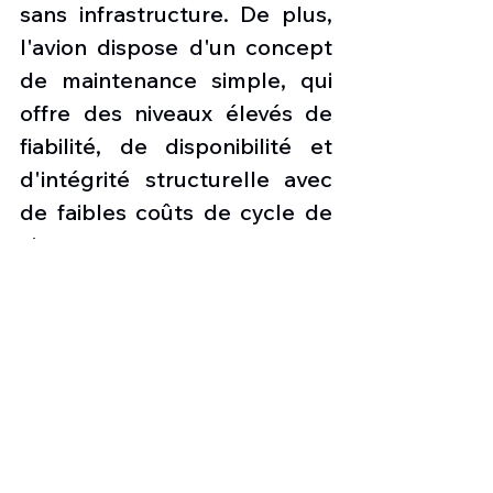
sans infrastructure. De plus, 
l'avion dispose d'un concept 
de maintenance simple, qui 
offre des niveaux élevés de 
fiabilité, de disponibilité et 
d'intégrité structurelle avec 
de faibles coûts de cycle de 
vie.
Le  « Super Tucano » est 
équipé de capteurs et 
d'armes, notamment d'un 
système électro-
optique/infrarouge avec 
désignateur laser, de 
lunettes de vision nocturne, 