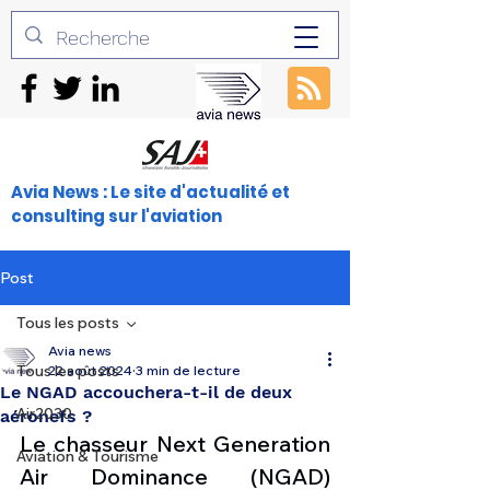
Avia News : Le site d'actualité et
consulting sur l'aviation
Post
Tous les posts
Avia news
Tous les posts
22 août 2024
3 min de lecture
Le NGAD accouchera-t-il de deux
Air2030
aéronefs ?
Le chasseur Next Generation 
Aviation & Tourisme
Air Dominance (NGAD) 