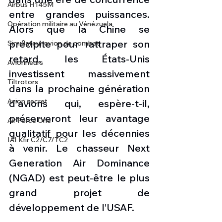
Airbus H145M
entre grandes puissances. 
Opération militaire au Vénézuela
Alors que la Chine se 
précipite pour rattraper son 
Simulateur avion de combat
retard, les États-Unis 
Avionneurs
investissent massivement 
Tiltrotors
dans la prochaine génération 
Avion secret
d'avions qui, espère-t-il, 
préserveront leur avantage 
Air Force One
qualitatif pour les décennies 
IAI Kfir C2/C7/TC2
à venir. Le chasseur Next 
Generation Air Dominance 
(NGAD) est peut-être le plus 
grand projet de 
développement de l’USAF.