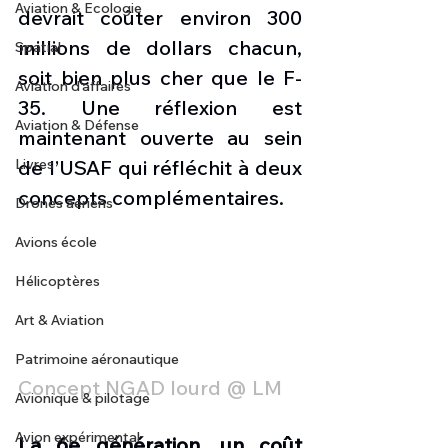
Aviation & Ecologie
devrait coûter environ 300 
millions de dollars chacun, 
Spatial
soit bien plus cher que le F-
Aviation d'affaires
35. Une réflexion est 
Aviation & Défense
maintenant ouverte au sein 
Livres
de l’USAF qui réfléchit à deux 
concepts complémentaires.
Drones aériens
Avions école
Hélicoptères
Art & Aviation
Patrimoine aéronautique
Concept NGAD lourd @ LM
Avionique & pilotage
Avion expérimental
La 6e génération, un coût 