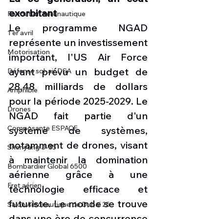
exorbitant
Formation aéronautique
Le programme NGAD 
1 er avril
représente un investissement 
Motorisation
important, l'US Air Force 
ayant prévu un budget de 
Défense sol-air DSA
28,48 milliards de dollars 
Amphibie
pour la période 2025-2029. Le 
Drones
NGAD fait partie d'un 
Composante ESPACE
système de systèmes, 
notamment de drones, visant 
Shenyang J-35
à maintenir la domination 
Bombardier Global 6500
aérienne grâce à une 
Fret aérien
technologie efficace et 
futuriste. Le monde se trouve 
Salon Aéronautique de Dubaï 25
dans une ère de concurrence 