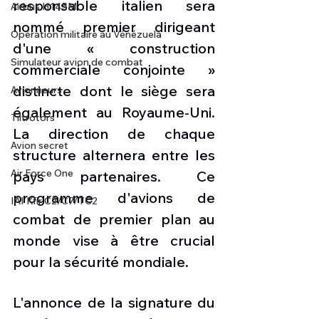
responsable italien sera 
Airbus H145M
nommé premier dirigeant 
Opération militaire au Vénézuela
d'une « construction 
Simulateur avion de combat
commerciale conjointe » 
distincte dont le siège sera 
Avionneurs
également au Royaume-Uni. 
Tiltrotors
La direction de chaque 
Avion secret
structure alternera entre les 
Air Force One
pays partenaires. Ce 
programme d'avions de 
IAI Kfir C2/C7/TC2
combat de premier plan au 
monde vise à être crucial 
pour la sécurité mondiale.
L'annonce de la signature du 