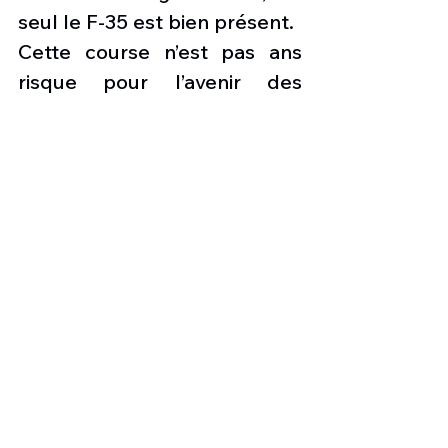
seul le F-35 est bien présent.
Cette course n’est pas ans 
risque pour l’avenir des 
équipementiers qui seront 
sélectionnés et des 
avionneurs. Une certaine 
inquiétude est présente sur 
ces deux programmes qui 
sont déjà en retards par 
rapport aux États-Unis, qui 
prévoient d’attribuer un 
design gagnant pour leur 
chasseur Next Generation Air 
Dominance (NGAD) d’ici 
l’année prochaine et de le 