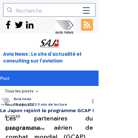
Avia News : Le site d'actualité et
consulting sur l'aviation
Post
Tous les posts
Avia news
Tous les posts
14 déc. 2023
3 min de lecture
Le Japon rejoint le programme GCAP !
Air2030
Les partenaires du 
programme aérien de 
Aviation & Tourisme
combat mondial (GCAP) , 