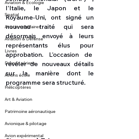
Aviation & Ecologie
l'Italie, le Japon et le 
Spatial
Royaume-Uni, ont signé un 
nouveau traité qui sera 
Aviation d'affaires
désormais envoyé à leurs 
Aviation & Défense
représentants élus pour 
Livres
approbation. L’occasion de  
révéler de nouveaux détails 
Drones aériens
sur la manière dont le 
Avions école
programme sera structuré.
Hélicoptères
Art & Aviation
Patrimoine aéronautique
Avionique & pilotage
Avion expérimental