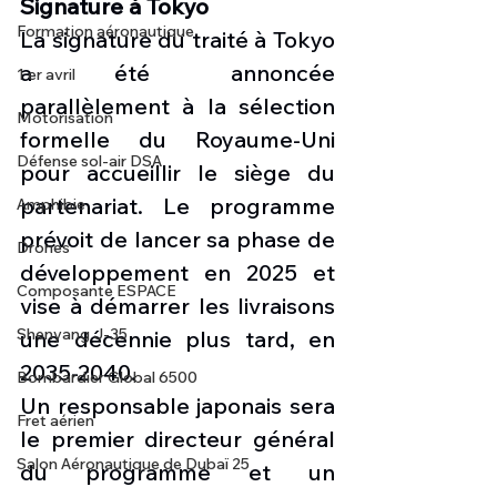
Signature à Tokyo
Formation aéronautique
La signature du traité à Tokyo 
a été annoncée 
1 er avril
parallèlement à la sélection 
Motorisation
formelle du Royaume-Uni 
Défense sol-air DSA
pour accueillir le siège du 
partenariat. Le programme 
Amphibie
prévoit de lancer sa phase de 
Drones
développement en 2025 et 
Composante ESPACE
vise à démarrer les livraisons 
Shenyang J-35
une décennie plus tard, en 
2035-2040.
Bombardier Global 6500
Un responsable japonais sera 
Fret aérien
le premier directeur général 
Salon Aéronautique de Dubaï 25
du programme et un 