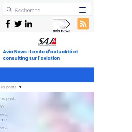
Avia News : Le site d'actualité et
consulting sur l'aviation
les posts
les posts
30
ion &
isme
ion &