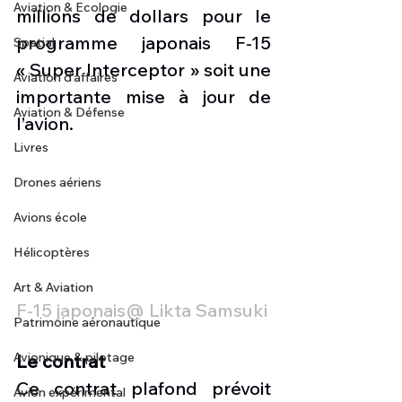
Aviation & Ecologie
millions de dollars pour le 
programme japonais F-15 
Spatial
« Super Interceptor » soit une 
Aviation d'affaires
importante mise à jour de 
Aviation & Défense
l’avion.
Livres
Drones aériens
Avions école
Hélicoptères
Art & Aviation
F-15 japonais@ Likta Samsuki
Patrimoine aéronautique
Avionique & pilotage
Le contrat
Ce contrat plafond prévoit 
Avion expérimental