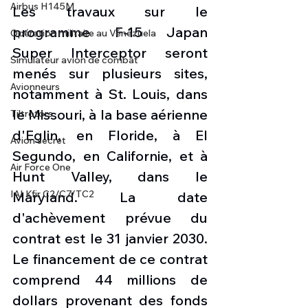
Airbus H145M
Les travaux sur le 
programme F-15 Japan 
Opération militaire au Vénézuela
Super Interceptor seront 
Simulateur avion de combat
menés sur plusieurs sites, 
Avionneurs
notamment à St. Louis, dans 
le Missouri, à la base aérienne 
Tiltrotors
d'Eglin, en Floride, à El 
Avion secret
Segundo, en Californie, et à 
Air Force One
Hunt Valley, dans le 
IAI Kfir C2/C7/TC2
Maryland. La date 
d'achèvement prévue du 
contrat est le 31 janvier 2030. 
Le financement de ce contrat 
comprend 44 millions de 
dollars provenant des fonds 