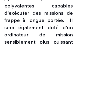
polyvalentes capables 
d'exécuter des missions de 
frappe à longue portée.  Il 
sera également doté d'un 
ordinateur de mission 
sensiblement plus puissant 
que toutes les versions 
existantes du F-15, de 
nouveaux écrans de cockpit, 
d'une dorsale numérique, 
d'un système de recherche 
et de poursuite infrarouge 
(IRST) et du système de 
survie d'alerte active passive 
Eagle (EPAWSS) un système 