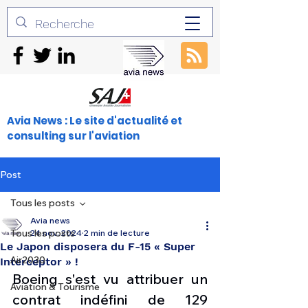
Avia News : Le site d'actualité et
consulting sur l'aviation
Post
Tous les posts
Avia news
Tous les posts
24 nov. 2024
2 min de lecture
Le Japon disposera du F-15 « Super
Air2030
Interceptor » !
Boeing s'est vu attribuer un 
Aviation & Tourisme
contrat indéfini de 129 