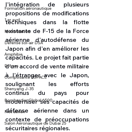
l'intégration de plusieurs 
Formation aéronautique
propositions de modifications 
1 er avril
techniques dans la flotte 
existante de F-15 de la Force 
Motorisation
aérienne d'autodéfense du 
Défense sol-air DSA
Japon afin d'en améliorer les 
Amphibie
capacités. Le projet fait partie 
d'un accord de vente militaire 
Drones
à l'étranger avec le Japon, 
Composante ESPACE
soulignant les efforts 
Shenyang J-35
continus du pays pour 
Bombardier Global 6500
moderniser ses capacités de 
défense aérienne dans un 
Fret aérien
contexte de préoccupations 
Salon Aéronautique de Dubaï 25
sécuritaires régionales. 