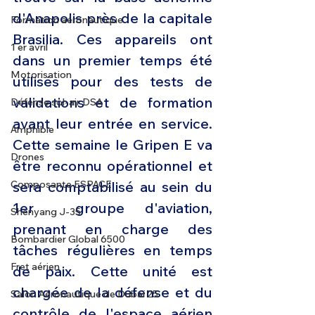
d'Anapolis près de la capitale 
Formation aéronautique
Brasilia. Ces appareils ont 
1 er avril
dans un premier temps été 
Motorisation
utilisés pour des tests de 
validations et de formation 
Défense sol-air DSA
avant leur entrée en service. 
Amphibie
Cette semaine le Gripen E va 
Drones
être reconnu opérationnel et 
sera comptabilisé au sein du 
Composante ESPACE
1er  groupe d'aviation, 
Shenyang J-35
prenant en charge des 
Bombardier Global 6500
tâches régulières en temps 
Fret aérien
de paix. Cette unité est 
chargée de la défense et du 
Salon Aéronautique de Dubaï 25
contrôle de l'espace aérien 