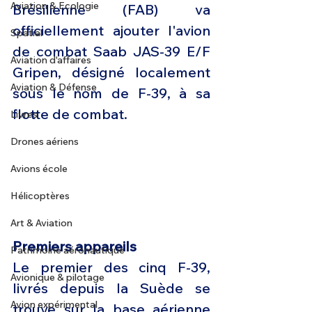
Aviation & Ecologie
Brésilienne (FAB) va 
officiellement ajouter l'avion 
Spatial
de combat Saab JAS-39 E/F 
Aviation d'affaires
Gripen, désigné localement 
Aviation & Défense
sous le nom de F-39, à sa 
flotte de combat.
Livres
Drones aériens
Avions école
Hélicoptères
Art & Aviation
Premiers appareils 
Patrimoine aéronautique
Le premier des cinq F-39, 
Avionique & pilotage
livrés depuis la Suède se 
Avion expérimental
trouve sur la base aérienne 