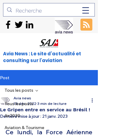
Avia News : Le site d'actualité et
consulting sur l'aviation
Post
Tous les posts
Avia news
Tous les posts
18 déc. 2022
3 min de lecture
Le Gripen entre en service au Brésil !
Air2030
Dernière mise à jour :
21 janv. 2023
Aviation & Tourisme
Ce lundi, la Force Aérienne 