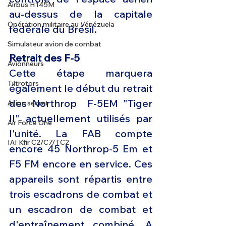
Airbus H145M
au-dessus de la capitale 
Opération militaire au Vénézuela
fédérale du Brésil. 
Simulateur avion de combat
Retrait des F-5
Avionneurs
Cette étape marquera 
Tiltrotors
également le début du retrait 
des Northrop  F-5EM "Tiger 
Avion secret
II" actuellement utilisés par 
Air Force One
l'unité. La FAB compte 
IAI Kfir C2/C7/TC2
encore 45 Northrop-5 Em et 
F5 FM encore en service. Ces 
appareils sont répartis entre 
trois escadrons de combat et 
un escadron de combat et 
d'entraînement combiné. A 