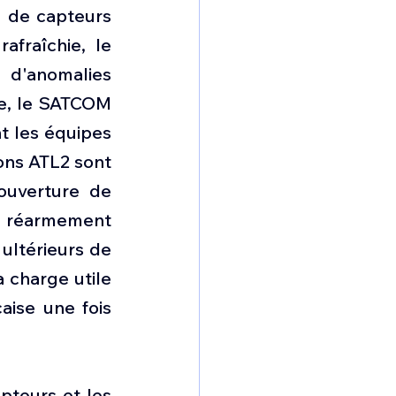
e de capteurs 
fraîchie, le 
d'anomalies 
e, le SATCOM 
t les équipes 
ons ATL2 sont 
ouverture de 
s réarmement 
ltérieurs de 
 charge utile 
aise une fois 
pteurs et les 