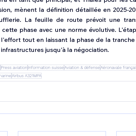
on, mènent la définition détaillée en 2025-202
fflerie. La feuille de route prévoit une trans
 cette phase avec une norme évolutive. L'étap
'effort tout en laissant la phase de la tranche
infrastructures jusqu'à la négociation.
n
Press aviation
Information suisse
Aviation & défense
Aéronavale frança
marine
Airbus A321MPA