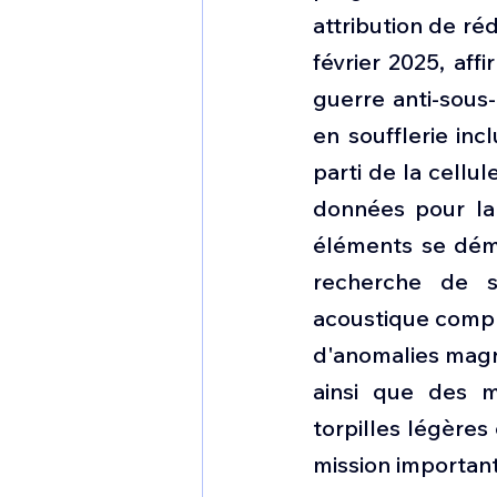
attribution de ré
février 2025, aff
guerre anti-sous-
en soufflerie inc
parti de la cellu
données pour la 
éléments se dém
recherche de s
acoustique comple
d'anomalies magné
ainsi que des me
torpilles légères
mission important