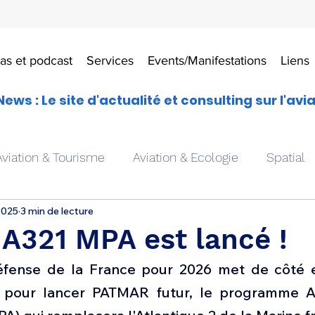
as et podcast
Services
Events/Manifestations
Liens
News : Le site d'actualité et consulting sur l'avi
Aviation & Tourisme
Aviation & Ecologie
Spatial
2025
3 min de lecture
es
Drones aériens
Avions école
Hélicoptère
 A321 MPA est lancé !
fense de la France pour 2026 met de côté en
Avionique & pilotage
Avion expérimental
Form
os pour lancer PATMAR futur, le programme A