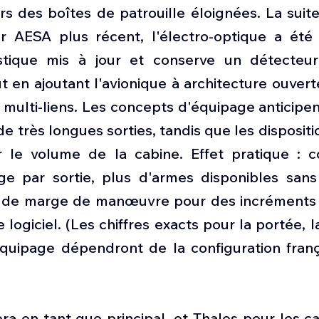
rs des boîtes de patrouille éloignées. La suit
 AESA plus récent, l'électro-optique a été ra
stique mis à jour et conserve un détecteur 
 en ajoutant l'avionique à architecture ouvert
é multi-liens. Les concepts d'équipage anticipen
 très longues sorties, tandis que les dispositi
r le volume de la cabine. Effet pratique : c
ge par sortie, plus d'armes disponibles san
 de marge de manœuvre pour des incréments u
 logiciel. (Les chiffres exacts pour la portée, la
'équipage dépendront de la configuration franç
ra en tant que principal, et Thales pour les ca