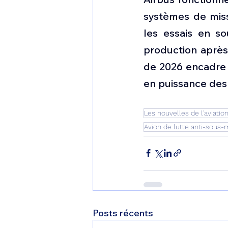
systèmes de missi
les essais en sou
production après
de 2026 encadre l
en puissance des 
Les nouvelles de l'aviatio
Avion de lutte anti-sous-
Posts récents