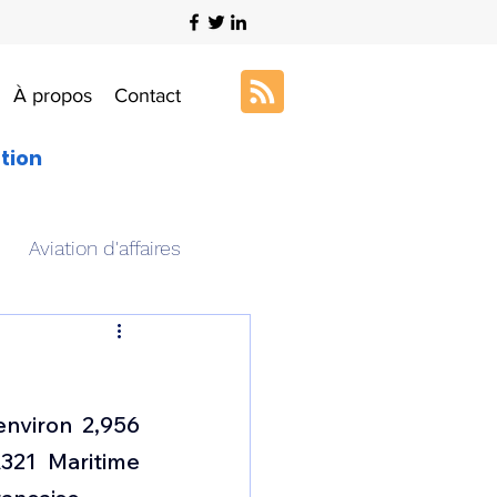
À propos
Contact
ation
Aviation d'affaires
s
Art & Aviation
viron 2,956 
ation aéronautique
321 Maritime 