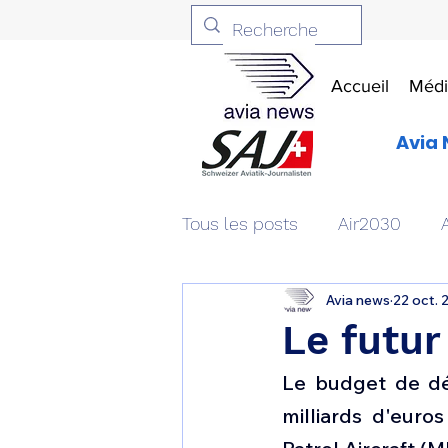
Accueil
Médi
Avia 
Tous les posts
Air2030
Avia news
22 oct. 
Aviation & Défense
Livr
Le futur
Le budget de dé
Patrimoine aéronautique
milliards d'eur