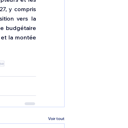
7, y compris 
ition vers la 
e budgétaire 
 et la montée 
ise
Voir tout