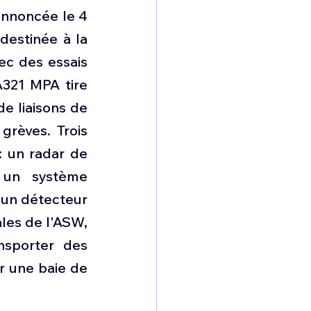
annoncée le 4 
destinée à la 
ec des essais 
A321 MPA tire 
e liaisons de 
rèves. Trois 
un radar de 
 un système 
un détecteur 
les de l'ASW, 
nsporter des 
r une baie de 