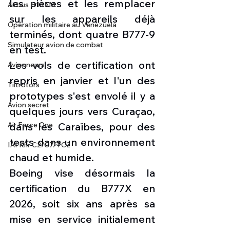
les pièces et les remplacer 
Airbus H145M
sur les appareils déjà 
Opération militaire au Vénézuela
terminés, dont quatre B777-9 
Simulateur avion de combat
en test.
Les vols de certification ont 
Avionneurs
repris en janvier et l'un des 
Tiltrotors
prototypes s'est envolé il y a 
Avion secret
quelques jours vers Curaçao, 
dans les Caraïbes, pour des 
Air Force One
tests dans un environnement 
IAI Kfir C2/C7/TC2
chaud et humide.
Boeing vise désormais la 
certification du B777X en 
2026, soit six ans après sa 
mise en service initialement 