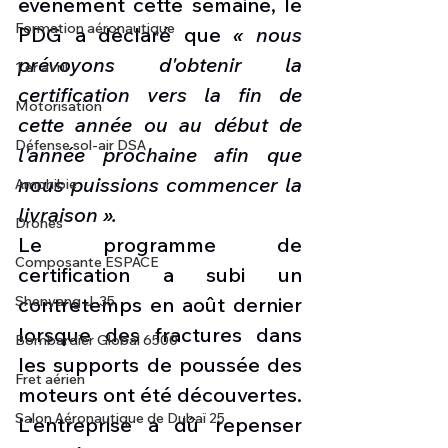
événement cette semaine, le 
Formation aéronautique
PDG a déclaré que 
« nous 
prévoyons d'obtenir la 
1 er avril
certification vers la fin de 
Motorisation
cette année ou au début de 
Défense sol-air DSA
l'année prochaine afin que 
nous puissions commencer la 
Amphibie
livraison ».
Drones
Le programme de 
Composante ESPACE
certification a subi un 
contretemps en août dernier 
Shenyang J-35
lorsque des fractures dans 
Bombardier Global 6500
les supports de poussée des 
Fret aérien
moteurs ont été découvertes. 
Salon Aéronautique de Dubaï 25
L'entreprise a dû repenser 