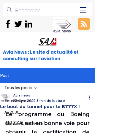
Avia News : Le site d'actualité et
consulting sur l'aviation
Post
Tous les posts
Avia news
Tous les posts
22 févr. 2025
3 min de lecture
Le bout du tunnel pour le B777X !
Air2030
Le programme du Boeing 
B777X est en bonne voie pour 
Aviation & Tourisme
obtenir la certification de 