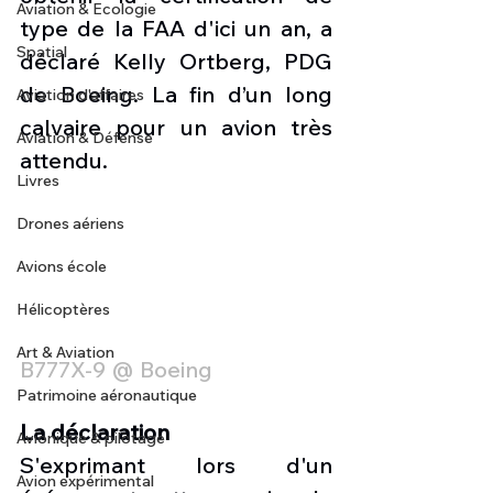
Aviation & Ecologie
type de la FAA d'ici un an, a 
Spatial
déclaré Kelly Ortberg, PDG 
de Boeing. La fin d’un long 
Aviation d'affaires
calvaire pour un avion très 
Aviation & Défense
attendu.
Livres
Drones aériens
Avions école
Hélicoptères
Art & Aviation
B777X-9 @ Boeing 
Patrimoine aéronautique
La déclaration
Avionique & pilotage
S'exprimant lors d'un 
Avion expérimental