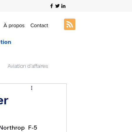
À propos
Contact
ation
Aviation d'affaires
s
Art & Aviation
er
ation aéronautique
Northrop F-5 