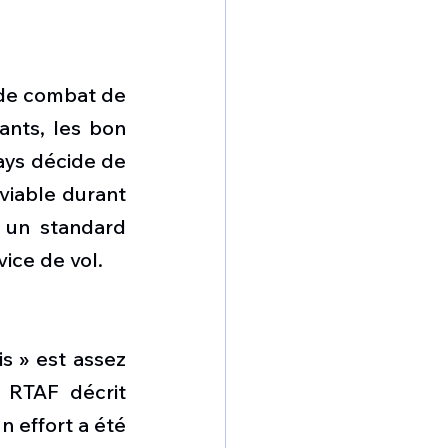
 de combat de 
ants, les bon 
ays décide de 
viable durant 
 un standard 
ice de vol. 
s » est assez 
RTAF décrit 
 effort a été 