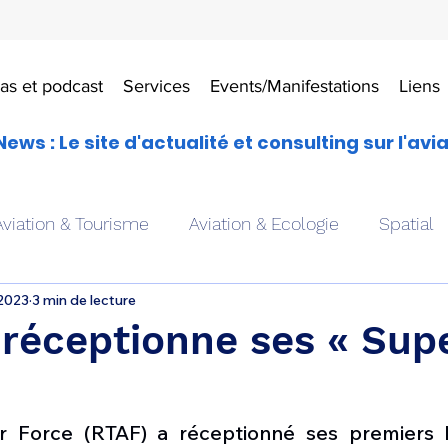
as et podcast
Services
Events/Manifestations
Liens
News : Le site d'actualité et consulting sur l'avi
Aviation & Tourisme
Aviation & Ecologie
Spatial
 2023
3 min de lecture
es
Drones aériens
Avions école
Hélicoptère
réceptionne ses « Sup
Avionique & pilotage
Avion expérimental
Form
ir Force (RTAF) a réceptionné ses premiers 