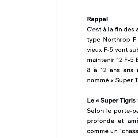
Rappel 
C’est à la fin de
type Northrop F-5
vieux F-5 vont sub
maintenir 12 F-5 
8 à 12 ans ans 
nommé « Super Tig
Le « Super Tigris 
Selon le porte-pa
profonde et amè
comme un "chasseu