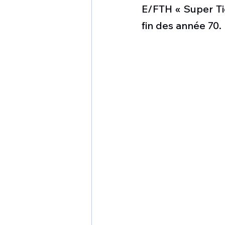
1 er avril
Motorisation
E/FTH « Super Tig
fin des année 70. 
Shenyang J-35
Bombard
Airbus H145M
Opération
Tiltrotors