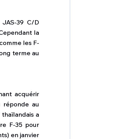
2 JAS-39 C/D 
 Cependant la 
t comme les F-
long terme au 
ant acquérir 
i réponde au 
thaïlandais a 
re F-35 pour 
s) en janvier 