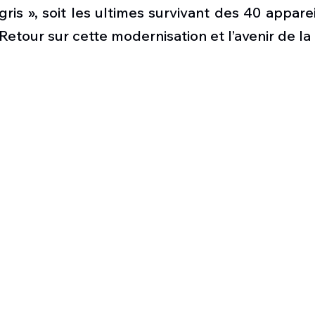
Défense sol-air DSA
Amphibie
Drones
C
ris », soit les ultimes survivant des 40 appareil
Retour sur cette modernisation et l’avenir de la
ier Global 6500
Fret aérien
Salon Aéronautiqu
 militaire au Vénézuela
Simulateur avion de comba