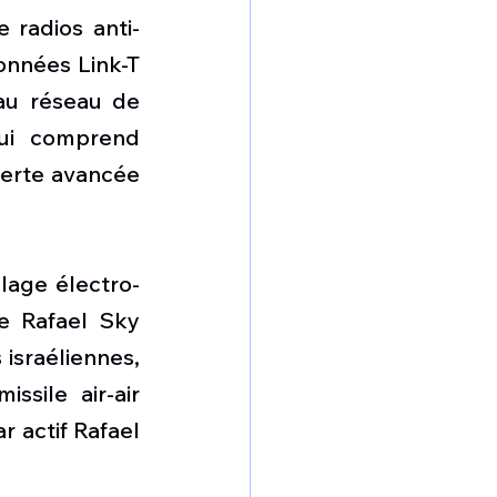
 radios anti-
nnées Link-T 
au réseau de 
i comprend 
lerte avancée 
lage électro-
e Rafael Sky 
israéliennes, 
sile air-air 
 actif Rafael 