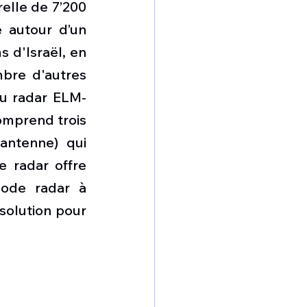
elle de 7’200 
 autour d’un 
 d'Israël, en 
bre d'autres 
du radar ELM-
mprend trois 
ntenne) qui 
e radar offre 
ode radar à 
olution pour 