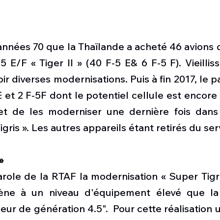
s années 70 que la Thaïlande a acheté 46 avions
 E/F « Tiger II » (40 F-5 E& 6 F-5 F). Vieilliss
ir diverses modernisations. Puis à fin 2017, le p
E et 2 F-5F dont le potentiel cellule est encore 
et de les moderniser une dernière fois dans
ris ». Les autres appareils étant retirés du serv
»
role de la RTAF la modernisation « Super Tigri
ne à un niveau d'équipement élevé que la 
r de génération 4.5".  Pour cette réalisation un