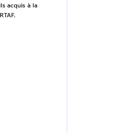
omposante ESPACE
s acquis à la 
 RTAF. 
e de Dubaï 25
t
Avionneurs