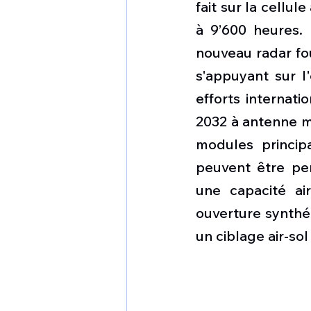
fait sur la cellu
à 9’600 heures. 
nouveau radar fou
s'appuyant sur l
efforts internati
2032 à antenne m
modules princip
peuvent être pers
une capacité ai
ouverture synthét
un ciblage air-sol