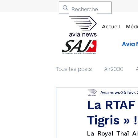
Accueil
Médi
Avia 
Tous les posts
Air2030
Avia news
26 févr.
Aviation & Défense
Livr
La RTAF 
Tigris » !
Patrimoine aéronautique
La Royal Thaï A