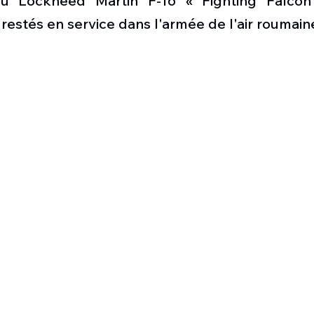
du Lockheed Martin F-16 « Fighting Falcon 
Défense sol-air DSA
Amphibie
Drones
C
restés en service dans l'armée de l'air roumaine 
ier Global 6500
Fret aérien
Salon Aéronautiqu
 militaire au Vénézuela
Simulateur avion de comba