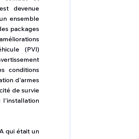
est devenue 
'un ensemble 
les packages 
méliorations 
icule (PVI) 
ertissement 
s conditions 
ation d'armes 
ité de survie 
installation 
 qui était un 