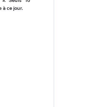
». Seuls 16 
omposante ESPACE
à ce jour. 
e de Dubaï 25
t
Avionneurs