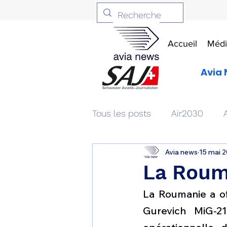
Accueil
Médi
Avia 
Tous les posts
Air2030
Avia news
15 mai 
Aviation & Défense
Livr
La Rouma
La Roumanie a of
Patrimoine aéronautique
Gurevich MiG-21