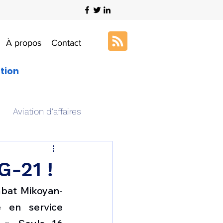
À propos
Contact
ation
Aviation d'affaires
s
Art & Aviation
G-21 !
mbat Mikoyan-
ation aéronautique
 en service 