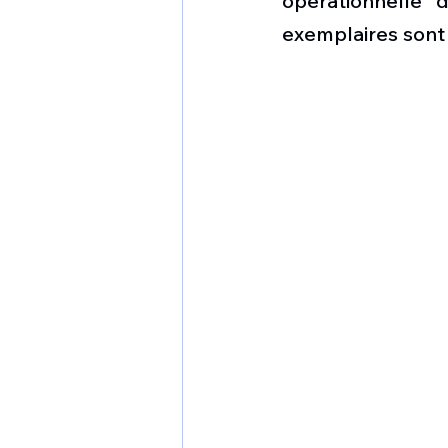
opérationnelle 
1 er avril
Motorisation
exemplaires sont 
Shenyang J-35
Bombard
Airbus H145M
Opération
Tiltrotors