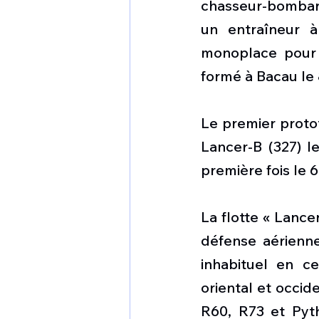
chasseur-bombard
un entraîneur à
monoplace pour 
formé à Bacau le 
Le premier protot
Lancer-B (327) l
première fois le 
La flotte « Lance
défense aérienne
inhabituel en ce
oriental et occid
R60, R73 et Pyt