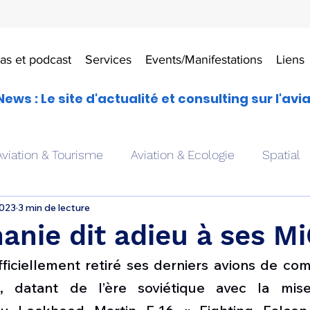
as et podcast
Services
Events/Manifestations
Liens
News : Le site d'actualité et consulting sur l'avi
Aviation & Tourisme
Aviation & Ecologie
Spatial
2023
3 min de lecture
es
Drones aériens
Avions école
Hélicoptère
nie dit adieu à ses Mi
ficiellement retiré ses derniers avions de co
Avionique & pilotage
Avion expérimental
Form
, datant de l’ère soviétique avec la mise