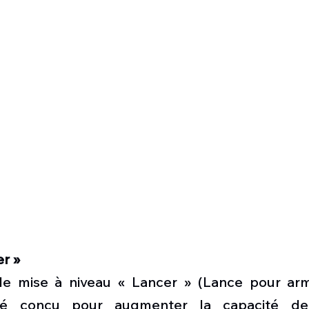
r »
 mise à niveau « Lancer » (Lance pour arm
té conçu pour augmenter la capacité de