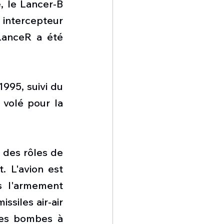
 le Lancer-B 
ntercepteur 
anceR a été 
995, suivi du 
volé pour la 
 des rôles de 
 L'avion est 
s l'armement 
siles air-air 
es bombes à 