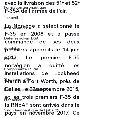
avec la livraison des 51ᵉ et 52ᵉ 
Formation aéronautique
F-35A de l'armée de l'air.
1 er avril
La Norvège a sélectionné le 
Motorisation
F-35 en 2008 et a passé 
Défense sol-air DSA
commande de ses deux 
Amphibie
premiers appareils le 14 juin 
2012. Le premier F-35 
Drones
norvégien a quitté les 
Composante ESPACE
installations de Lockheed 
Shenyang J-35
Martin à Fort Worth, près de 
Dallas, le 22 septembre 2015, 
Bombardier Global 6500
et les trois premiers F-35 de 
Fret aérien
la RNoAF sont arrivés dans le 
Salon Aéronautique de Dubaï 25
pays en novembre 2017. Ce 