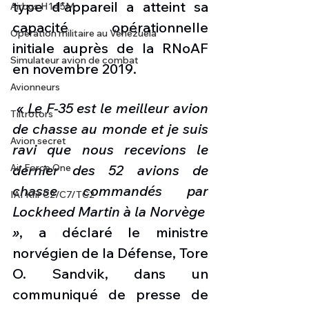
type d'appareil a atteint sa 
Airbus H145M
capacité opérationnelle 
Opération militaire au Vénézuela
initiale auprès de la RNoAF 
Simulateur avion de combat
en novembre 2019.
Avionneurs
 « Le F-35 est le meilleur avion 
Tiltrotors
de chasse au monde et je suis 
Avion secret
ravi que nous recevions le 
Air Force One
dernier des 52 avions de 
chasse commandés par 
IAI Kfir C2/C7/TC2
Lockheed Martin à la Norvège  
»
, a déclaré le ministre 
norvégien de la Défense, Tore 
O. Sandvik, dans un 
communiqué de presse de 