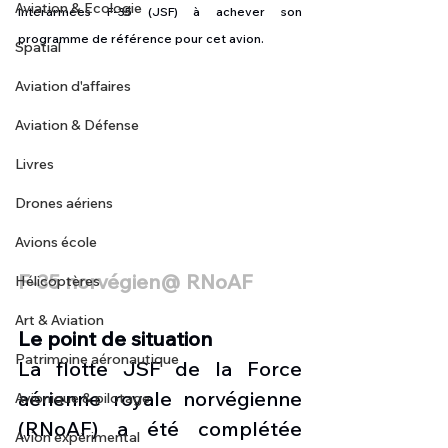
Aviation & Ecologie
interarmées F-35 (JSF) à achever son 
programme de référence pour cet avion.
Spatial
Aviation d'affaires
Aviation & Défense
Livres
Drones aériens
Avions école
F-35 norvégien@ RNoAF
Hélicoptères
Art & Aviation
Le point de situation
Patrimoine aéronautique
La flotte JSF de la Force 
aérienne royale norvégienne 
Avionique & pilotage
(RNoAF) a été complétée 
Avion expérimental