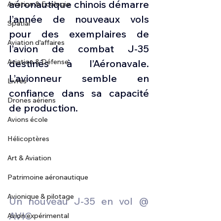
aéronautique chinois démarre 
Aviation & Ecologie
l’année de nouveaux vols 
Spatial
pour des exemplaires de 
Aviation d'affaires
l’avion de combat J-35 
Aviation & Défense
destinés à l’Aéronavale. 
L’avionneur semble en 
Livres
confiance dans sa capacité 
Drones aériens
de production.
Avions école
Hélicoptères
Art & Aviation
Patrimoine aéronautique
Avionique & pilotage
Un nouveau J-35 en vol @ 
AVIC
Avion expérimental