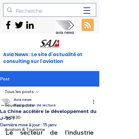
Avia News : Le site d'actualité et
consulting sur l'aviation
Post
Tous les posts
Avia news
Tous les posts
8 janv.
2 min de lecture
La Chine accélère le développement du
Air2030
J-35 !
Dernière mise à jour :
15 janv.
Aviation & Tourisme
Le secteur de l’industrie 