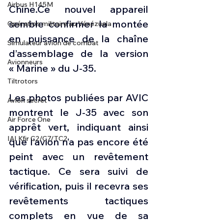
Airbus H145M
Chine.Ce nouvel appareil 
semble confirmer la montée 
Opération militaire au Vénézuela
en puissance de la chaîne 
Simulateur avion de combat
d’assemblage de la version 
Avionneurs
« Marine » du J-35.
Tiltrotors
Les photos publiées par AVIC 
Avion secret
montrent le J-35 avec son 
Air Force One
apprêt vert, indiquant ainsi 
IAI Kfir C2/C7/TC2
que l’avion n’a pas encore été 
peint avec un revêtement 
tactique. Ce sera suivi de 
vérification, puis il recevra ses 
revêtements tactiques 
complets en vue de sa 