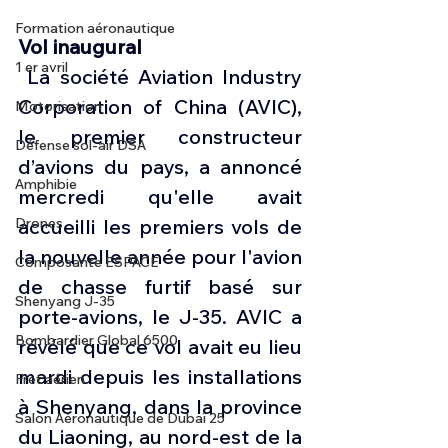
Formation aéronautique
Vol inaugural
1 er avril
 La société Aviation Industry 
Corporation of China (AVIC), 
Motorisation
le premier constructeur 
Défense sol-air DSA
d’avions du pays, a annoncé 
Amphibie
mercredi qu'elle avait 
Drones
accueilli les premiers vols de 
la nouvelle année pour l'avion 
Composante ESPACE
de chasse furtif basé sur 
Shenyang J-35
porte-avions, le J-35. AVIC a 
Bombardier Global 6500
révélé que ce vol avait eu lieu 
mardi depuis les installations 
Fret aérien
à Shenyang, dans la province 
Salon Aéronautique de Dubaï 25
du Liaoning, au nord-est de la 