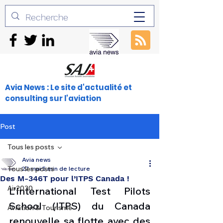
Avia News : Le site d'actualité et
consulting sur l'aviation
Post
Tous les posts
Avia news
Tous les posts
27 mai
5 min de lecture
Des M-346T pour l’ITPS Canada !
Air2030
L’International Test Pilots 
School (ITPS) du Canada 
Aviation & Tourisme
renouvelle sa flotte avec des 