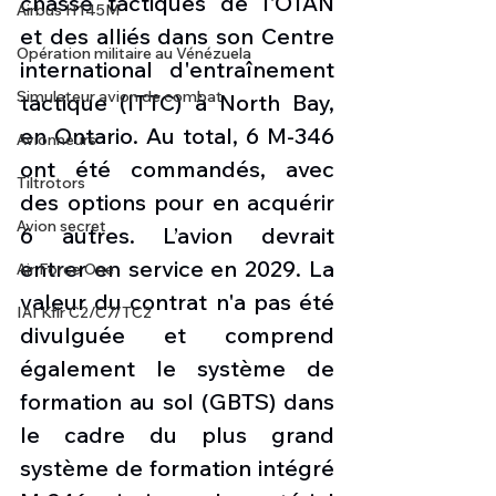
chasse tactiques de l'OTAN 
Airbus H145M
et des alliés dans son Centre 
Opération militaire au Vénézuela
international d'entraînement 
Simulateur avion de combat
tactique (ITTC) à North Bay, 
en Ontario. Au total, 6 M-346 
Avionneurs
ont été commandés, avec 
Tiltrotors
des options pour en acquérir 
Avion secret
6 autres. L’avion devrait 
entrer en service en 2029. La 
Air Force One
valeur du contrat n'a pas été 
IAI Kfir C2/C7/TC2
divulguée et comprend 
également le système de 
formation au sol (GBTS) dans 
le cadre du plus grand 
système de formation intégré 