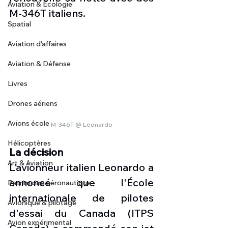
Aviation & Ecologie
M-346T italiens.
Spatial
Aviation d'affaires
Aviation & Défense
Livres
Drones aériens
Avions école
M-346T @ Leonardo
Hélicoptères
La décision
Art & Aviation
L’avionneur italien Leonardo a 
annoncé que l'École 
Patrimoine aéronautique
internationale de pilotes 
Avionique & pilotage
d'essai du Canada (ITPS 
Avion expérimental