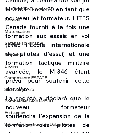
Canada) a commandé son jet 
M-346T Block 20 en tant que 
Formation aéronautique
nouveau jet formateur. L’ITPS 
1 er avril
Canada fournit à la fois une 
Motorisation
formation aux essais en vol 
Défense sol-air DSA
(avec l'École internationale 
des pilotes d'essai) et une 
Amphibie
formation tactique militaire 
Drones
avancée, le M-346 étant 
Composante ESPACE
prévu pour soutenir cette 
dernière.
Shenyang J-35
La société a déclaré que le 
Bombardier Global 6500
nouveau formateur 
Fret aérien
soutiendra l'expansion de la 
formation des pilotes de 
Salon Aéronautique de Dubaï 25