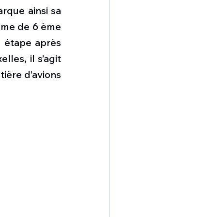
omposante ESPACE
rque ainsi sa 
ème de 6 ème 
 étape après 
e de Dubaï 25
es, il s’agit 
ière d’avions 
t
Avionneurs