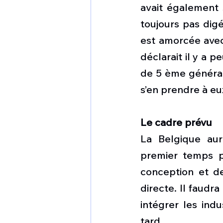
avait également s
toujours pas dig
est amorcée avec 
déclarait il y a p
de 5 ème générati
s’en prendre à e
Le cadre prévu 
La Belgique aur
premier temps p
conception et de
directe. Il faudr
intégrer les ind
tard. 