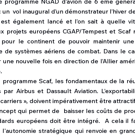
 le programme NGAD d’avion de 6 ème générat
un  vol inaugural d’un démonstrateur l’hiver der
 est également lancé et l’on sait à quelle vit
eux projets européens CGAP/Tempest et Scaf r
pour le continent de pouvoir maintenir une 
e de systèmes aériens de combat. Dans le cas c
 une nouvelle fois en direction de l’Allier améri
. 
 programme Scaf, les fondamentaux de la réus
 par Airbus et Dassault Aviation. L’exportabi
arriers », doivent impérativement être attractifs
oncept qui permet de  baisser les coûts de pro
dards européens doit être intégré.  A cela il fa
l'autonomie stratégique qui renvoie en grande