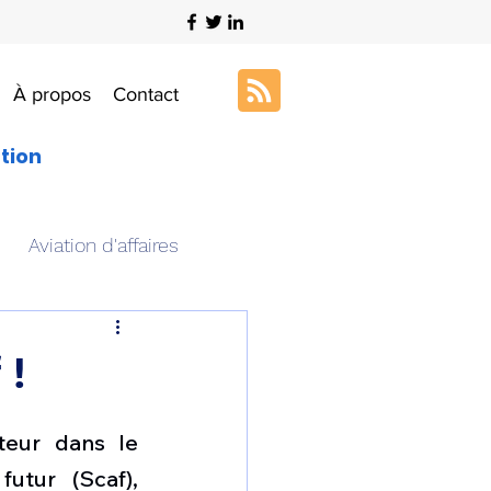
À propos
Contact
ation
Aviation d'affaires
s
Art & Aviation
 !
ation aéronautique
teur dans le 
ur (Scaf), 