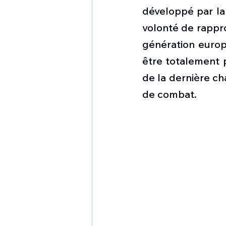
1 er avril
Motorisation
développé par la 
volonté de rapp
génération europé
Shenyang J-35
Bombard
être totalement p
de la dernière ch
Airbus H145M
Opération
de combat. 
Tiltrotors