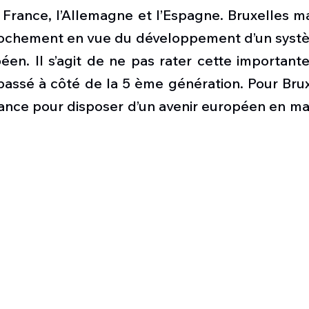
Défense sol-air DSA
Amphibie
Drones
C
France, l’Allemagne et l’Espagne. Bruxelles ma
rochement en vue du développement d’un syst
en. Il s’agit de ne pas rater cette importante
ier Global 6500
Fret aérien
Salon Aéronautiqu
assé à côté de la 5 ème génération. Pour Bruxell
ance pour disposer d’un avenir européen en mat
 militaire au Vénézuela
Simulateur avion de comba