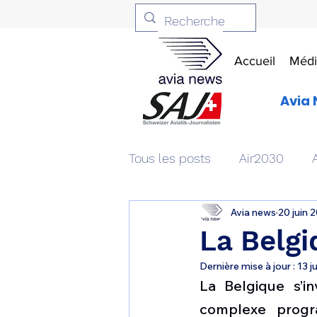
Accueil
Médi
Avia 
Tous les posts
Air2030
Avia news
20 juin 
Aviation & Défense
Livr
La Belgi
Dernière mise à jour :
13 j
Patrimoine aéronautique
La Belgique s’in
complexe progr