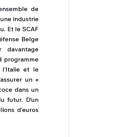
ensemble de 
ne industrie 
u. Et le SCAF 
Défense Belge 
 davantage 
nd programme 
Italie et le 
assurer un « 
oce dans un 
 futur. D’un 
lions d’euros 