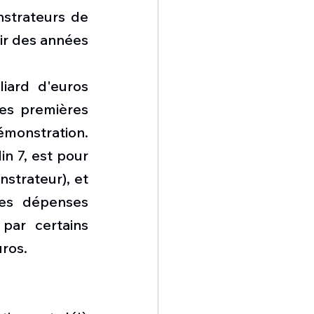
strateurs de 
r des années 
iard d'euros 
es premières 
stration. 
n 7, est pour 
strateur), et 
les dépenses 
par certains 
uros.