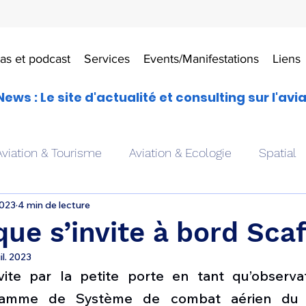
as et podcast
Services
Events/Manifestations
Liens
News : Le site d'actualité et consulting sur l'avi
Aviation & Tourisme
Aviation & Ecologie
Spatial
2023
4 min de lecture
es
Drones aériens
Avions école
Hélicoptère
que s’invite à bord Scaf
uil. 2023
Avionique & pilotage
Avion expérimental
Form
vite par la petite porte en tant qu’observa
amme de Système de combat aérien du fut