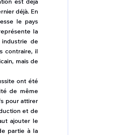
ion est déjà 
nier déjà. En 
esse le pays 
eprésente la 
industrie de 
ontraire, il 
cain, mais de 
site ont été 
lité de même 
 pour attirer 
duction et de 
ut ajouter le 
 partie à la 