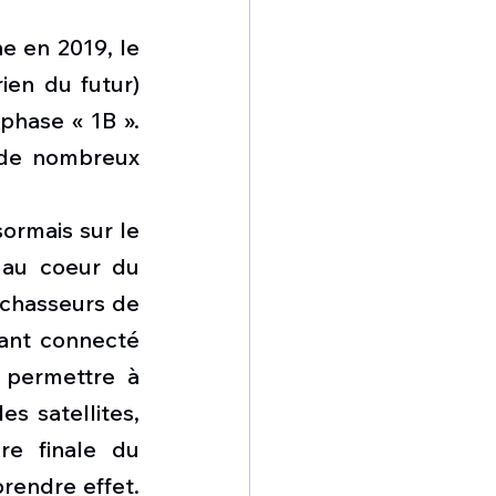
e en 2019, le 
en du futur) 
hase « 1B ». 
 de nombreux 
ormais sur le 
 au coeur du 
chasseurs de 
ant connecté 
permettre à 
s satellites, 
re finale du 
endre effet. 