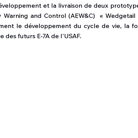
Défense sol-air DSA
Amphibie
Drones
C
éveloppement et la livraison de deux prototype
y Warning and Control (AEW&C)  « Wedgetail »
nt le développement du cycle de vie, la for
ier Global 6500
Fret aérien
Salon Aéronautiqu
te des futurs E-7A de l'USAF.
 militaire au Vénézuela
Simulateur avion de comba