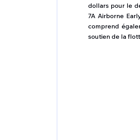
1 er avril
Motorisation
dollars pour le d
7A Airborne Earl
comprend égaleme
Shenyang J-35
Bombard
soutien de la flot
Airbus H145M
Opération
Tiltrotors