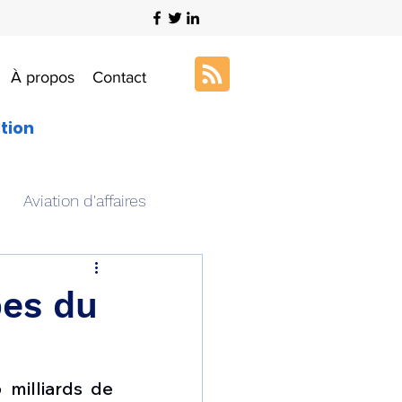
À propos
Contact
ation
Aviation d'affaires
s
Art & Aviation
es du
ation aéronautique
milliards de 