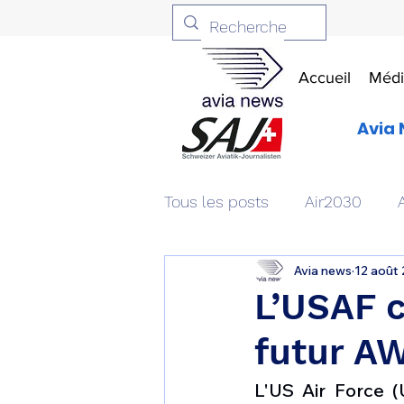
Accueil
Médi
Avia 
Tous les posts
Air2030
Avia news
12 août
Aviation & Défense
Livr
L’USAF 
futur A
Patrimoine aéronautique
L'US Air Force (