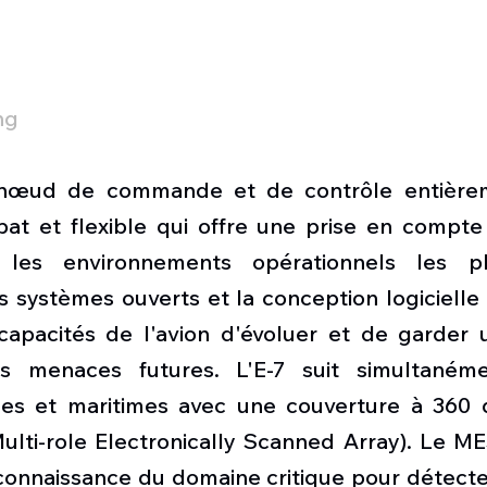
ng
n nœud de commande et de contrôle entièreme
t et flexible qui offre une prise en compte 
es environnements opérationnels les plus 
s systèmes ouverts et la conception logicielle a
apacités de l'avion d'évoluer et de garder 
s menaces futures. L'E-7 suit simultanémen
es et maritimes avec une couverture à 360 d
lti-role Electronically Scanned Array). Le MES
nnaissance du domaine critique pour détecter e