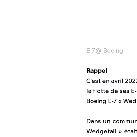
E-7@ Boeing
Rappel
C’est en avril 20
la flotte de ses 
Boeing E-7 « Wedg
Dans un communiq
Wedgetail » était