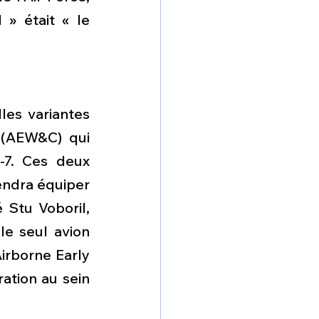
» était « le 
es variantes 
 (AEW&C) qui 
-7. Ces deux 
endra équiper 
 Stu Voboril, 
e seul avion 
rborne Early 
ation au sein 