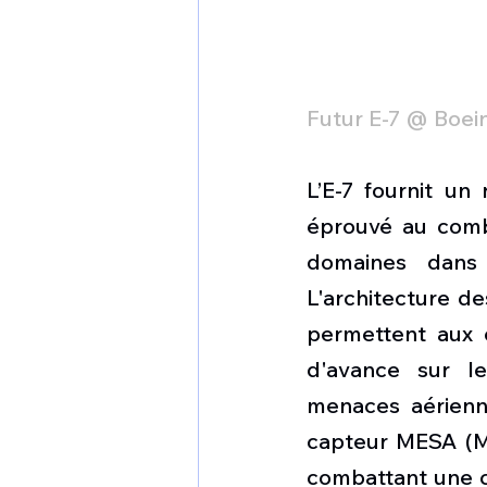
Futur E-7 @ Boei
L’E-7 fournit u
éprouvé au comba
domaines dans l
L'architecture de
permettent aux c
d'avance sur le
menaces aérienn
capteur MESA (Mu
combattant une co