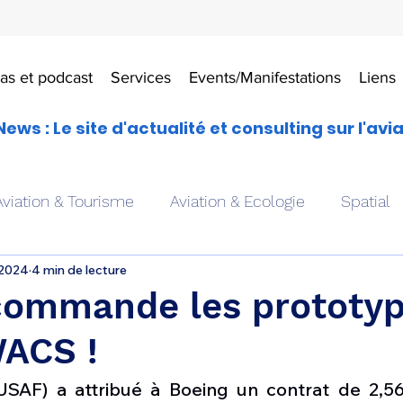
as et podcast
Services
Events/Manifestations
Liens
News : Le site d'actualité et consulting sur l'avi
Aviation & Tourisme
Aviation & Ecologie
Spatial
 2024
4 min de lecture
es
Drones aériens
Avions école
Hélicoptère
commande les prototyp
WACS !
Avionique & pilotage
Avion expérimental
Form
USAF) a attribué à Boeing un contrat de 2,56 