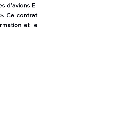
omposante ESPACE
s d'avions E-
. Ce contrat 
mation et le 
e de Dubaï 25
t
Avionneurs