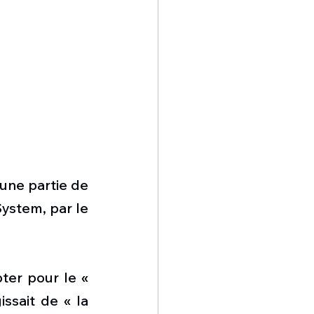
une partie de 
ystem, par le 
er pour le « 
sait de « la 