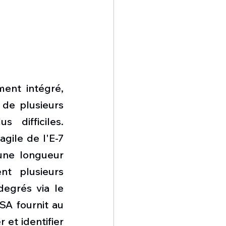
nt intégré, 
de plusieurs 
difficiles. 
gile de l'E-7 
une longueur 
t plusieurs 
egrés via le 
A fournit au 
t identifier 