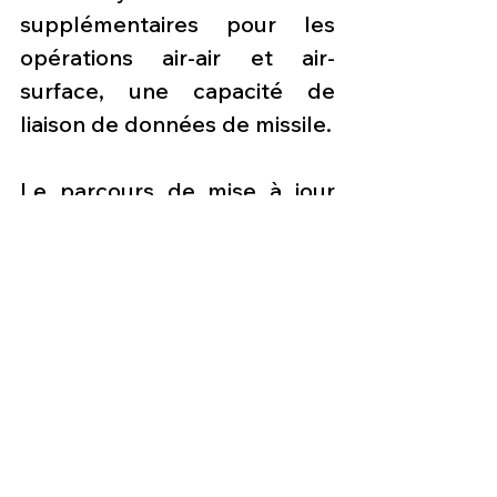
supplémentaires pour les 
opérations air-air et air-
surface, une capacité de 
liaison de données de missile.
Le parcours de mise à jour 
continue s’étend également 
au segment sol, le Ground 
Based Training System, avec 
des applications de réalité 
virtuelle et d'intelligence 
artificielle, pour définir et 
personnaliser les parcours de 
formation, en mettant en 
œuvre l’approche Adaptive 