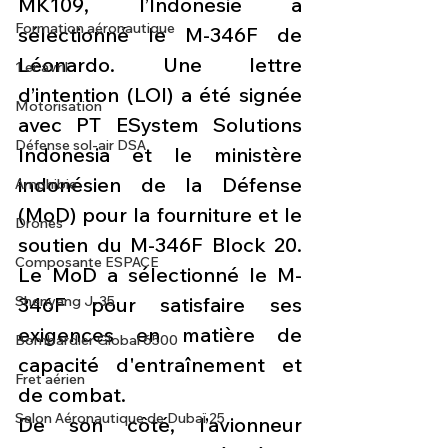
MK109, l’Indonésie a 
Formation aéronautique
sélectionné le M-346F de 
Léonardo. Une lettre 
1 er avril
d’intention (LOI) a été signée 
Motorisation
avec PT ESystem Solutions 
Défense sol-air DSA
Indonesia et le ministère 
indonésien de la Défense 
Amphibie
(MoD) pour la fourniture et le 
Drones
soutien du M-346F Block 20. 
Composante ESPACE
Le MoD a sélectionné le M-
346F pour satisfaire ses 
Shenyang J-35
exigences en matière de 
Bombardier Global 6500
capacité d'entraînement et 
Fret aérien
de combat.
Salon Aéronautique de Dubaï 25
De son côté, l’avionneur 