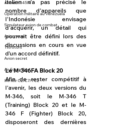
italien n'a pas précisé le 
Airbus H145M
nombre d'appareils que 
Opération militaire au Vénézuela
l'Indonésie envisage 
Simulateur avion de combat
d'acquérir, un détail qui 
pourrait être défini lors des 
Avionneurs
discussions en cours en vue 
Tiltrotors
d’un accord définitif.
Avion secret
Le M-346FA Block 20
Air Force One
Afin de rester compétitif à 
IAI Kfir C2/C7/TC2
l'avenir, les deux versions du 
M-346, soit le M-346 T 
(Training) Block 20 et le M-
346 F (Fighter) Block 20, 
disposeront des dernières 