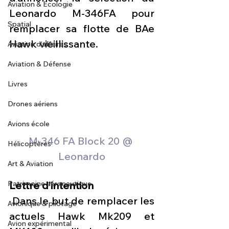
Aviation & Ecologie
Leonardo M-346FA pour 
Spatial
remplacer sa flotte de BAe 
Hawk vieillissante.
Aviation d'affaires
Aviation & Défense
Livres
Drones aériens
Avions école
M-346 FA Block 20 @ 
Hélicoptères
Leonardo
Art & Aviation
Lettre d’intention
Patrimoine aéronautique
 Dans le but de remplacer les 
Avionique & pilotage
actuels Hawk Mk209 et 
Avion expérimental