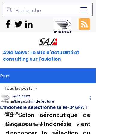
Avia News : Le site d'actualité et
consulting sur l'aviation
Post
Tous les posts
Avia news
Tous les posts
4 févr.
3 min de lecture
L’Indonésie sélectionne le M-346FA !
Air2030
Au Salon aéronautique de 
Singapour, l’Indonésie vient 
Aviation & Tourisme
d’annoncer la sélection du 