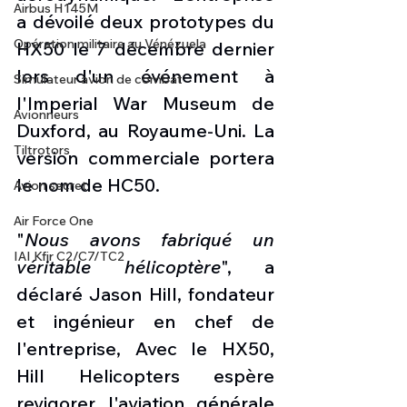
Airbus H145M
a dévoilé deux prototypes du 
Opération militaire au Vénézuela
HX50 le 7 décembre dernier 
lors d'un événement à 
Simulateur avion de combat
l'Imperial War Museum de 
Avionneurs
Duxford, au Royaume-Uni. La 
Tiltrotors
version commerciale portera 
le nom de HC50.
Avion secret
Air Force One
"
Nous avons fabriqué un 
IAI Kfir C2/C7/TC2
véritable hélicoptère
", a 
déclaré Jason Hill, fondateur 
et ingénieur en chef de 
l'entreprise, Avec le HX50, 
Hill Helicopters espère 
revigorer l'aviation générale 