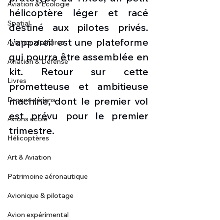
Aviation & Ecologie
hélicoptère léger et racé 
Spatial
destiné aux pilotes privés. 
L’appareil est une plateforme 
Aviation d'affaires
qui pourra être assemblée en 
Aviation & Défense
kit. Retour sur cette 
Livres
prometteuse et ambitieuse 
machine, dont le premier vol 
Drones aériens
est prévu pour le premier 
Avions école
trimestre.
Hélicoptères
Art & Aviation
Patrimoine aéronautique
Avionique & pilotage
Avion expérimental