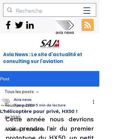
Avia News : Le site d'actualité et
consulting sur l'aviation
Post
Tous les posts
Avia news
Tous les posts
3 janv. 2024
5 min de lecture
L’hélicoptère pour privé, HX50 !
Air2030
Cette année nous devrions 
voir prendre l’air du premier 
Aviation & Tourisme
prototype du HX50, un petit 