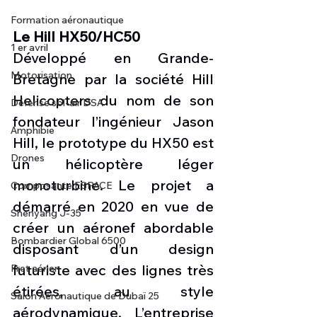
Formation aéronautique
Le Hill HX50/HC50
1 er avril
Développé en Grande-
Motorisation
Bretagne par la société Hill 
Helicopters du nom de son 
Défense sol-air DSA
fondateur l’ingénieur Jason 
Amphibie
Hill, le prototype du HX50 est 
Drones
un hélicoptère léger 
monoturbine. Le projet a 
Composante ESPACE
démarré en 2020 en vue de 
Shenyang J-35
créer un aéronef abordable 
Bombardier Global 6500
disposant d’un design 
futuriste avec des lignes très 
Fret aérien
étirées, au style 
Salon Aéronautique de Dubaï 25
aérodynamique. L’entreprise 