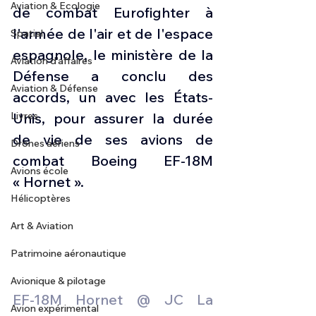
Aviation & Ecologie
de combat Eurofighter à 
l'armée de l'air et de l'espace 
Spatial
espagnole, le ministère de la 
Aviation d'affaires
Défense a conclu des 
Aviation & Défense
accords, un avec les États-
Livres
Unis, pour assurer la durée 
de vie de ses avions de 
Drones aériens
combat Boeing EF-18M 
Avions école
« Hornet ».
Hélicoptères
Art & Aviation
Patrimoine aéronautique
Avionique & pilotage
EF-18M Hornet @ JC La 
Avion expérimental