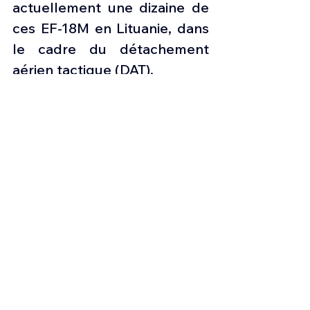
actuellement une dizaine de 
ces EF-18M en Lituanie, dans 
le cadre du détachement 
aérien tactique (DAT).
Ainsi, il est plus qu'évident 
que l'Armée de l'air et de 
l'Espace (EA) doit maintenir 
ses EF-18M opérationnels.
Les nouvelles de l'aviation
Press aviation
Aviation & Défense
Information suisse
Armée de l'air et de l'Espace espagnole
Boeing F/A-18 A/B/M Hornet
EF-18M espagnol
Aviation & Défense