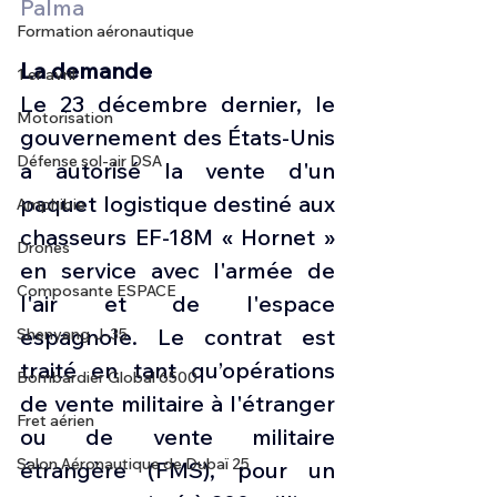
Palma
Formation aéronautique
La demande
1 er avril
Le 23 décembre dernier, le 
Motorisation
gouvernement des États-Unis 
Défense sol-air DSA
a autorisé la vente d'un 
paquet logistique destiné aux 
Amphibie
chasseurs EF-18M « Hornet » 
Drones
en service avec l'armée de 
Composante ESPACE
l'air et de l'espace 
espagnole. Le contrat est 
Shenyang J-35
traité en tant qu’opérations 
Bombardier Global 6500
de vente militaire à l'étranger 
Fret aérien
ou de vente militaire 
Salon Aéronautique de Dubaï 25
étrangère (FMS), pour un 