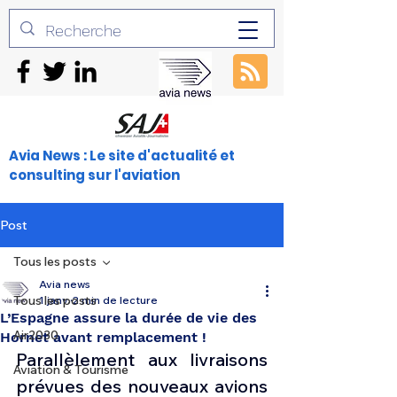
Avia News : Le site d'actualité et
consulting sur l'aviation
Post
Tous les posts
Avia news
Tous les posts
1 janv.
2 min de lecture
L’Espagne assure la durée de vie des
Air2030
Hornet avant remplacement !
Parallèlement aux livraisons 
Aviation & Tourisme
prévues des nouveaux avions 