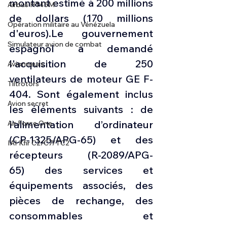
montant estimé à 200 millions 
Airbus H145M
de dollars (170 millions 
Opération militaire au Vénézuela
d'euros).Le gouvernement 
Simulateur avion de combat
espagnol a demandé 
l'acquisition de 250 
Avionneurs
ventilateurs de moteur GE F-
Tiltrotors
404. Sont également inclus 
Avion secret
les éléments suivants : de 
l’alimentation d’ordinateur 
Air Force One
(CP-1325/APG-65) et des 
IAI Kfir C2/C7/TC2
récepteurs (R-2089/APG-
65) des services et 
équipements associés, des 
pièces de rechange, des 
consommables et 