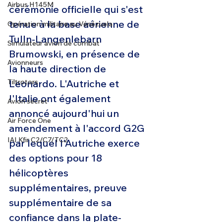
Airbus H145M
cérémonie officielle qui s'est 
tenue à la base aérienne de 
Opération militaire au Vénézuela
Tulln-Langenlebarn 
Simulateur avion de combat
Brumowski, en présence de 
Avionneurs
la haute direction de 
Tiltrotors
Leonardo. L'Autriche et 
l'Italie ont également 
Avion secret
annoncé aujourd'hui un 
Air Force One
amendement à l'accord G2G 
IAI Kfir C2/C7/TC2
par lequel l'Autriche exerce 
des options pour 18 
hélicoptères 
supplémentaires, preuve 
supplémentaire de sa 
confiance dans la plate-