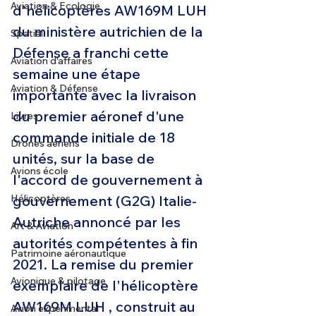
Aviation & Ecologie
d'hélicoptères AW169M LUH 
du ministère autrichien de la 
Spatial
Défense a franchi cette 
Aviation d'affaires
semaine une étape 
Aviation & Défense
importante avec la livraison 
du premier aéronef d'une 
Livres
commande initiale de 18 
Drones aériens
unités, sur la base de 
Avions école
l'accord de gouvernement à 
Hélicoptères
gouvernement (G2G) Italie-
Autriche annoncé par les 
Art & Aviation
autorités compétentes à fin 
Patrimoine aéronautique
2021. La remise du premier 
Avionique & pilotage
exemplaire de l'hélicoptère 
AW169M LUH , construit au 
Avion expérimental