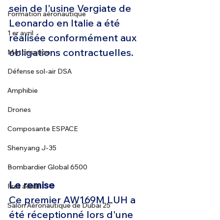
sein de l'usine Vergiate de 
Formation aéronautique
Leonardo en Italie a été 
1 er avril
réalisée conformément aux 
obligations contractuelles.
Motorisation
Défense sol-air DSA
Amphibie
Drones
Composante ESPACE
Shenyang J-35
Bombardier Global 6500
Le remise 
Fret aérien
Ce premier AW169M LUH a 
Salon Aéronautique de Dubaï 25
été réceptionné lors d'une 