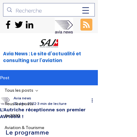
Avia News : Le site d'actualité et
consulting sur l'aviation
Post
Tous les posts
Avia news
Tous les posts
22 déc. 2022
3 min de lecture
L'Autriche réceptionne son premier
Air2030
AW169M !
Aviation & Tourisme
Le programme 