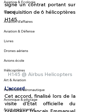
Aviation & Ecologie
signé un contrat portant sur 
l’acquisition de 6 hélicoptères 
Spatial
H145. 
Aviation d'affaires
Aviation & Défense
Livres
Drones aériens
Avions école
Hélicoptères
H145 @ Airbus Helicopters
Art & Aviation
L'accord
Patrimoine aéronautique
Cet accord, finalisé lors de la 
Avionique & pilotage
visite d’État officielle du 
Avion expérimental
président français Emmanuel 