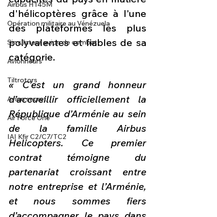
Airbus H145M
d'hélicoptères grâce à l'une 
Opération militaire au Vénézuela
des plateformes les plus 
polyvalentes et fiables de sa 
Simulateur avion de combat
catégorie.
Avionneurs
Tiltrotors
« C’est un grand honneur 
d’accueillir officiellement la 
Avion secret
République d’Arménie au sein 
Air Force One
de la famille Airbus 
IAI Kfir C2/C7/TC2
Helicopters. Ce premier 
contrat témoigne du 
partenariat croissant entre 
notre entreprise et l’Arménie, 
et nous sommes fiers 
d’accompagner le pays dans 