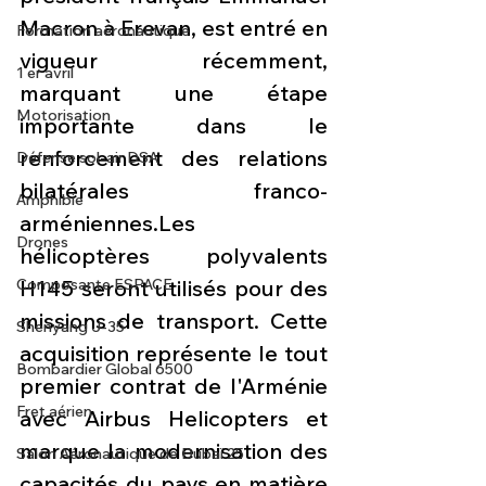
Macron à Erevan, est entré en 
Formation aéronautique
vigueur récemment, 
1 er avril
marquant une étape 
Motorisation
importante dans le 
renforcement des relations 
Défense sol-air DSA
bilatérales franco-
Amphibie
arméniennes.Les 
Drones
hélicoptères polyvalents 
Composante ESPACE
H145 seront utilisés pour des 
missions de transport. Cette 
Shenyang J-35
acquisition représente le tout 
Bombardier Global 6500
premier contrat de l'Arménie 
Fret aérien
avec Airbus Helicopters et 
marque la modernisation des 
Salon Aéronautique de Dubaï 25
capacités du pays en matière 