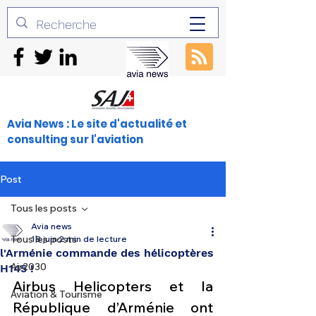
Avia News : Le site d'actualité et
consulting sur l'aviation
Post
Tous les posts
Avia news
Tous les posts
18 juin
2 min de lecture
l'Arménie commande des hélicoptères
Air2030
H145 !
Airbus Helicopters et la 
Aviation & Tourisme
République d’Arménie ont 