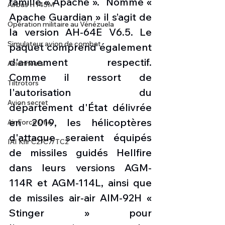
famille « Apache ».  Nommé « 
Airbus H145M
Apache Guardian » il s’agit de 
Opération militaire au Vénézuela
la version AH-64E V6.5. Le 
Simulateur avion de combat
paquet comprend également 
d'armement respectif. 
Avionneurs
Comme il ressort de 
Tiltrotors
l'autorisation du 
Avion secret
département d'État délivrée 
en 2019, les hélicoptères 
Air Force One
d'attaque seraient équipés 
IAI Kfir C2/C7/TC2
de missiles guidés Hellfire 
dans leurs versions AGM-
114R et AGM-114L, ainsi que 
de missiles air-air AIM-92H « 
Stinger » pour 