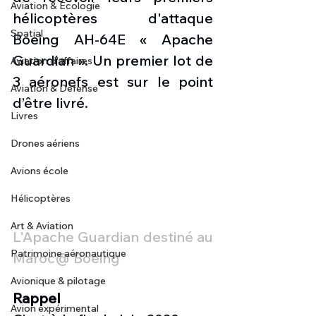
Aviation & Ecologie
hélicoptères d'attaque 
Spatial
Boeing AH-64E « Apache 
Guardian ». Un premier lot de 
Aviation d'affaires
3 aéronefs est sur le point 
Aviation & Défense
d’être livré. 
Livres
Drones aériens
Avions école
Hélicoptères
Art & Aviation
L'Apache Guardian destiné au 
Patrimoine aéronautique
Maroc@ Boeing
Avionique & pilotage
Rappel
Avion expérimental