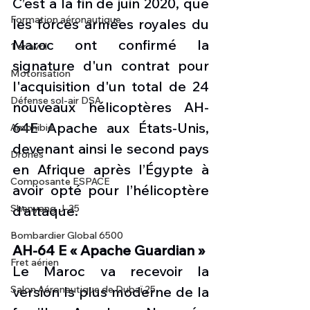
C’est à la fin de juin 2020, que 
Formation aéronautique
les forces armées royales du 
Maroc ont confirmé la 
1 er avril
signature d'un contrat pour 
Motorisation
l'acquisition d'un total de 24 
Défense sol-air DSA
nouveaux hélicoptères AH-
64E Apache aux États-Unis, 
Amphibie
devenant ainsi le second pays 
Drones
en Afrique après l’Égypte à 
Composante ESPACE
avoir opté pour l’hélicoptère 
d’attaque. 
Shenyang J-35
Bombardier Global 6500
AH-64 E « Apache Guardian » 
Fret aérien
Le Maroc va recevoir la 
version ls plus moderne de la 
Salon Aéronautique de Dubaï 25