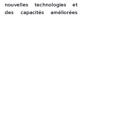
nouvelles technologies et 
des capacités améliorées 
dans les futures mises à jour. 
Le PO Apache a développé 
les mises à niveau V6.5 pour 
répondre aux mandats de 
sécurité du DOD, aux priorités 
d'attaque/reconnaissance de 
l'aviation de l'armée et du 
gestionnaire des capacités de 
l'armée (ACM).
Les nouvelles de l'aviation
Press aviation
Aviation & Défense
Infos aviation suisse
Aviation Afrique
Helicoptère d'attaque
Boeing AH-64 E Apache Guardian V6.5