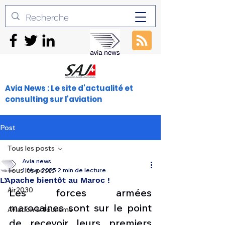
Avia News : Le site d'actualité et
consulting sur l'aviation
Post
Tous les posts
Avia news
Tous les posts
1 févr. 2025
2 min de lecture
L’Apache bientôt au Maroc !
Air2030
Les forces armées 
marocaines sont sur le point 
Aviation & Tourisme
de recevoir leurs premiers 