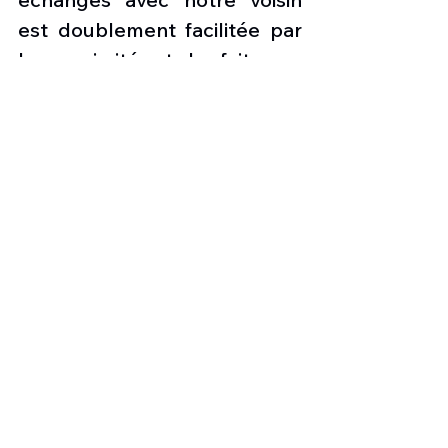
est doublement facilitée par 
la proximité et le fait que 
l’avion utilisé est le même 
avec le Pilatus PC-21. Des 
échanges ont eu lieu 
notamment à l’époque avec 
la Suède ou nos élèves sont 
partis en 2012 s'entraîner, 
l’année suivante des Saab-
105 de l’école suédoise 
s’étaient rendus à Sion. 
les nouvelles de l'aviation
Pilatus PC-21
Coopération Franco-suisse formation de pilotes militaires
Elèves pilote suisses en France
Centre de formation de Cognac