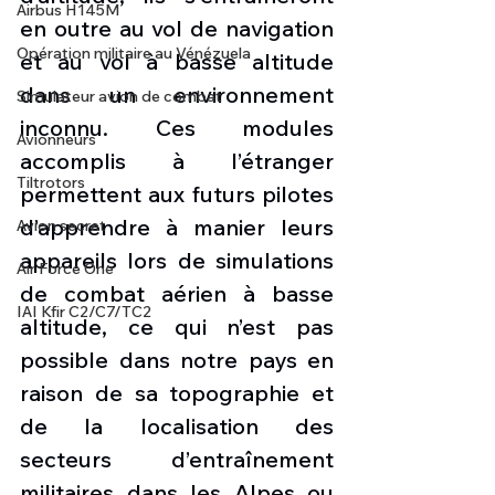
Airbus H145M
en outre au vol de navigation 
Opération militaire au Vénézuela
et au vol à basse altitude 
dans un environnement 
Simulateur avion de combat
inconnu. Ces modules 
Avionneurs
accomplis à l’étranger 
Tiltrotors
permettent aux futurs pilotes 
d’apprendre à manier leurs 
Avion secret
appareils lors de simulations 
Air Force One
de combat aérien à basse 
IAI Kfir C2/C7/TC2
altitude, ce qui n’est pas 
possible dans notre pays en 
raison de sa topographie et 
de la localisation des 
secteurs d’entraînement 
militaires dans les Alpes ou 