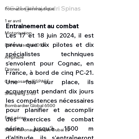
PC-21 @ Maj Andri Spinas
Formation aéronautique
1 er avril
Entrainement au combat
Motorisation
Les 17 et 18 juin 2024, il est 
prévu que dix pilotes et dix 
Défense sol-air DSA
spécialistes techniques 
Amphibie
s’envolent pour Cognac, en 
Drones
France, à bord de cinq PC-21. 
Une fois sur place, ils 
Composante ESPACE
acquerront pendant dix jours 
Shenyang J-35
les compétences nécessaires 
Bombardier Global 6500
pour planifier et accomplir 
Fret aérien
des exercices de combat 
aérien jusqu’à 1500 m 
Salon Aéronautique de Dubaï 25
d’altitude, ils s'entraîneront 