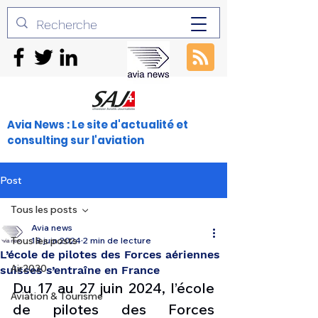
Avia News : Le site d'actualité et
consulting sur l'aviation
Post
Tous les posts
Avia news
Tous les posts
18 juin 2024
2 min de lecture
L’école de pilotes des Forces aériennes
Air2030
suisses s’entraîne en France
Du 17 au 27 juin 2024, l’école 
Aviation & Tourisme
de pilotes des Forces 