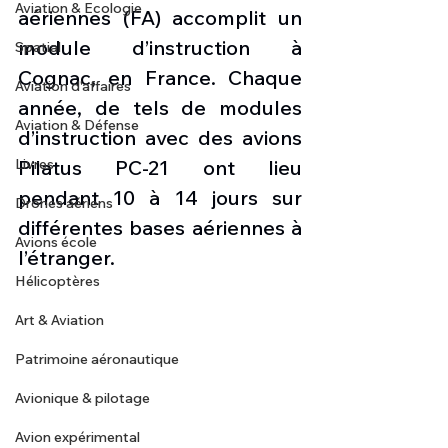
Aviation & Ecologie
aériennes (FA) accomplit un 
module d’instruction à 
Spatial
Cognac, en France. Chaque 
Aviation d'affaires
année, de tels de modules 
Aviation & Défense
d’instruction avec des avions 
Livres
Pilatus PC-21 ont lieu 
pendant 10 à 14 jours sur 
Drones aériens
différentes bases aériennes à 
Avions école
l’étranger.
Hélicoptères
Art & Aviation
Patrimoine aéronautique
Avionique & pilotage
Avion expérimental