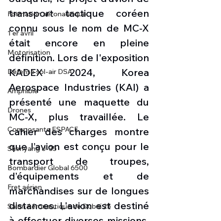
transport tactique coréen 
Formation aéronautique
connu sous le nom de MC-X 
1 er avril
était encore en pleine 
Motorisation
définition. Lors de l'exposition 
KADEX 2024, Korea 
Défense sol-air DSA
Aerospace Industries (KAI) a 
Amphibie
présenté une maquette du 
Drones
MC-X, plus travaillée. Le 
Composante ESPACE
cahier des charges montre 
que l’avion est conçu pour le 
Shenyang J-35
transport de troupes, 
Bombardier Global 6500
d’équipements et de 
Fret aérien
marchandises sur de longues 
distances. L'avion est destiné 
Salon Aéronautique de Dubaï 25
à effectuer diverses missions, 