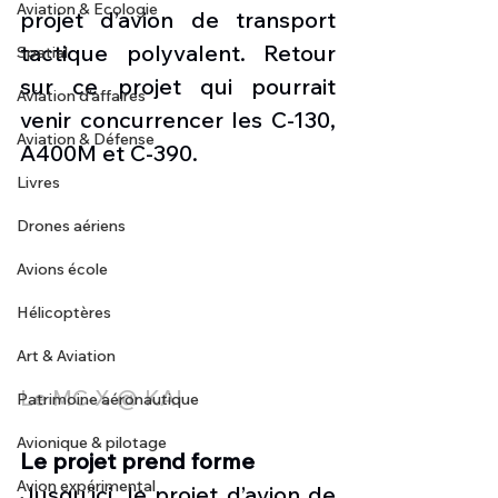
Aviation & Ecologie
projet d’avion de transport 
tactique polyvalent. Retour 
Spatial
sur ce projet qui pourrait 
Aviation d'affaires
venir concurrencer les C-130, 
Aviation & Défense
A400M et C-390.
Livres
Drones aériens
Avions école
Hélicoptères
Art & Aviation
Le MC-X @ KAI
Patrimoine aéronautique
Avionique & pilotage
Le projet prend forme
Avion expérimental
Jusqu’ici, le projet d’avion de 