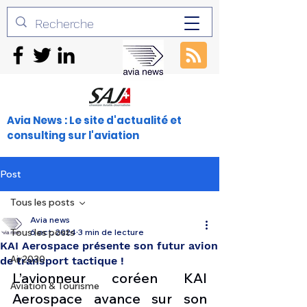
Avia News : Le site d'actualité et
consulting sur l'aviation
Post
Tous les posts
Avia news
Tous les posts
6 oct. 2024
3 min de lecture
KAI Aerospace présente son futur avion
Air2030
de transport tactique !
L’avionneur coréen KAI 
Aviation & Tourisme
Aerospace avance sur son 