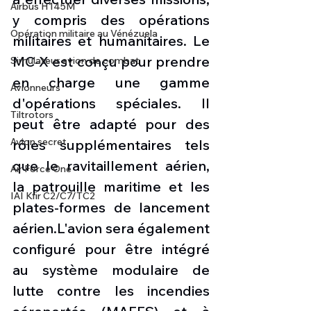
Airbus H145M
y compris des opérations 
Opération militaire au Vénézuela
militaires et humanitaires. Le 
MC-X est conçu pour prendre 
Simulateur avion de combat
en charge une gamme 
Avionneurs
d'opérations spéciales. Il 
Tiltrotors
peut être adapté pour des 
Avion secret
rôles supplémentaires tels 
que le ravitaillement aérien, 
Air Force One
la patrouille maritime et les 
IAI Kfir C2/C7/TC2
plates-formes de lancement 
aérien.L'avion sera également 
configuré pour être intégré 
au système modulaire de 
lutte contre les incendies 