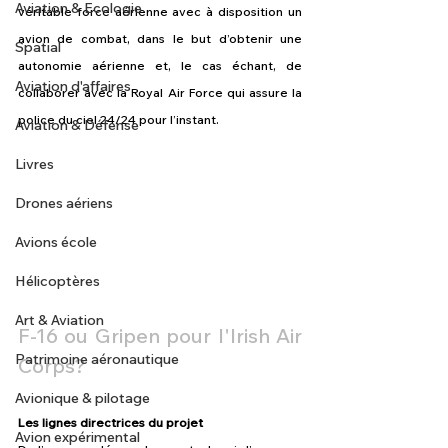
Aviation & Ecologie
véritable force aérienne avec à disposition un 
avion de combat, dans le but d’obtenir une 
Spatial
autonomie aérienne et, le cas échant, de 
Aviation d'affaires
collaborer avec la Royal Air Force qui assure la 
police du ciel 24/24 pour l’instant.
Aviation & Défense
Livres
Drones aériens
Avions école
Hélicoptères
Art & Aviation
F-16 ou Gripen pour l'Irish Air 
Patrimoine aéronautique
Corps?
Avionique & pilotage
Les lignes directrices du projet
Avion expérimental