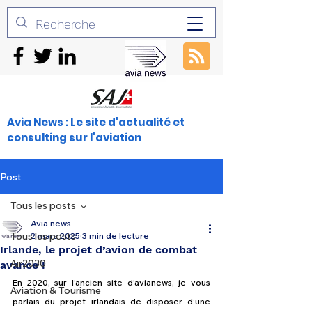
Avia News : Le site d'actualité et
consulting sur l'aviation
Post
Tous les posts
Avia news
Tous les posts
2 mars 2025
3 min de lecture
Irlande, le projet d’avion de combat
Air2030
avance !
En 2020, sur l’ancien site d’avianews, je vous 
Aviation & Tourisme
parlais du projet irlandais de disposer d’une 