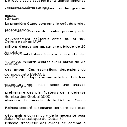
De l’eau a coulé sous les ponts depuis l’annonce 
Formation aéronautique
du lancement du projet, en voici les grandes 
lignes.
1 er avril
La première étape concerne le coût du projet. 
Motorisation
L’acquisition d’avions de combat prévue par le 
gouvernement coûterait entre 60 et 100 
Défense sol-air DSA
millions d’euros par an, sur une période de 20 
Amphibie
ans. Ces coûts totaux finaux se situeront entre 
1,2 et 2,5 milliards d’euros sur la durée de vie 
Drones
des avions. Ces estimations dépendent du 
Composante ESPACE
nombre et du type d’avions achetés et de leur 
durée de vie finale, selon une analyse 
Shenyang J-35
préliminaire des planificateurs de la défense 
Bombardier Global 6500
irlandaise. Le ministre de la Défense Simon 
Fret aérien
Harris a déclaré la semaine dernière qu’il était 
désormais « convaincu » de la nécessité pour 
Salon Aéronautique de Dubaï 25
l’Irlande d’acquérir des avions de combat à 