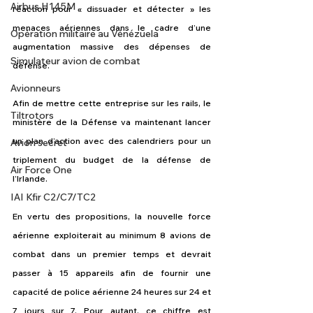
Airbus H145M
réaction pour « dissuader et détecter » les 
menaces aériennes dans le cadre d’une 
Opération militaire au Vénézuela
augmentation massive des dépenses de 
Simulateur avion de combat
défense.
Avionneurs
Afin de mettre cette entreprise sur les rails, le 
Tiltrotors
ministère de la Défense va maintenant lancer 
un plan d’action avec des calendriers pour un 
Avion secret
triplement du budget de la défense de 
Air Force One
l’Irlande.
IAI Kfir C2/C7/TC2
En vertu des propositions, la nouvelle force 
aérienne exploiterait au minimum 8 avions de 
combat dans un premier temps et devrait 
passer à 15 appareils afin de fournir une 
capacité de police aérienne 24 heures sur 24 et 
7 jours sur 7. Pour autant, ce chiffre est 