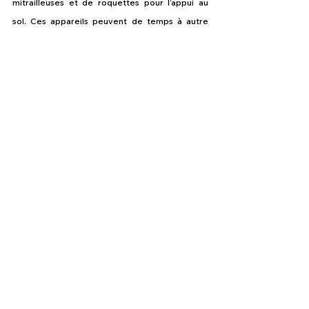
mitrailleuses et de roquettes pour l’appui au 
sol. Ces appareils peuvent de temps à autre 
intercepter des aéronefs légers. Ils pourront 
par contre continuer d’appuyer la future force 
et l’entraînement des pilotes avant leur 
formation de transition sur le futur jet.
Aviation & Défense
Infos aviation suisse
Les nouvelle de l'aviation
Irish Air Corps
Police du ciel 24/24
Avions de combat pour l'Irlande
Aviation & Défense
Voir tout
Posts récents