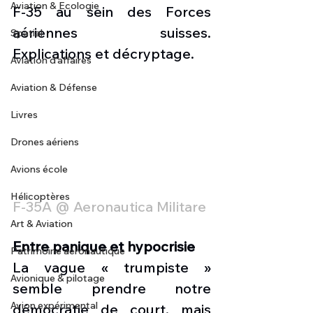
Aviation & Ecologie
F-35 au sein des Forces 
aériennes suisses. 
Spatial
Explications et décryptage.
Aviation d'affaires
Aviation & Défense
Livres
Drones aériens
Avions école
Hélicoptères
F-35A @ Aeronautica Militare
Art & Aviation
Entre panique et hypocrisie
Patrimoine aéronautique
La vague « trumpiste » 
Avionique & pilotage
semble prendre notre 
Avion expérimental
démocratie de court, mais 