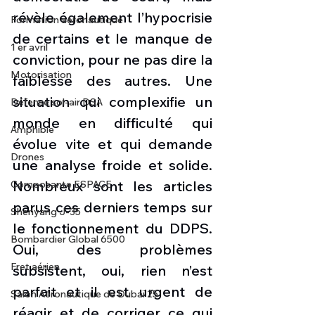
révèle également l’hypocrisie 
Formation aéronautique
de certains et le manque de 
1 er avril
conviction, pour ne pas dire la 
Motorisation
faiblesse des autres. Une 
situation qui complexifie un 
Défense sol-air DSA
monde en difficulté qui 
Amphibie
évolue vite et qui demande 
Drones
une analyse froide et solide. 
Nombreux sont les articles 
Composante ESPACE
parus ces derniers temps sur 
Shenyang J-35
le fonctionnement du DDPS. 
Bombardier Global 6500
Oui, des problèmes 
Fret aérien
subsistent, oui, rien n’est 
parfait et il est urgent de 
Salon Aéronautique de Dubaï 25
réagir et de corriger ce qui 