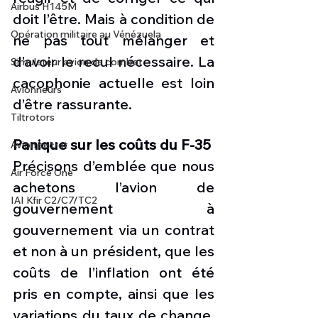
Airbus H145M
doit l’être. Mais à condition de 
Opération militaire au Vénézuela
ne pas tout mélanger et 
d’avoir le recul nécessaire. La 
Simulateur avion de combat
cacophonie actuelle est loin 
Avionneurs
d’être rassurante.
Tiltrotors
Panique sur les coûts du F-35
Avion secret
Précisons d’emblée que nous 
Air Force One
achetons l’avion de 
IAI Kfir C2/C7/TC2
gouvernement à 
gouvernement via un contrat 
et non à un président, que les 
coûts de l’inflation ont été 
pris en compte, ainsi que les 
variations du taux de change. 