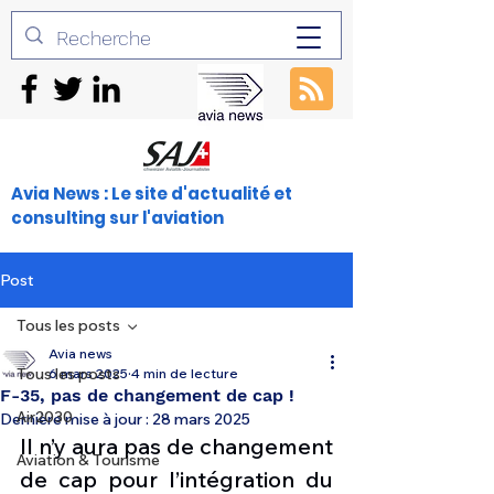
Avia News : Le site d'actualité et
consulting sur l'aviation
Post
Tous les posts
Avia news
Tous les posts
6 mars 2025
4 min de lecture
F-35, pas de changement de cap !
Air2030
Dernière mise à jour :
28 mars 2025
Il n’y aura pas de changement 
Aviation & Tourisme
de cap pour l’intégration du 