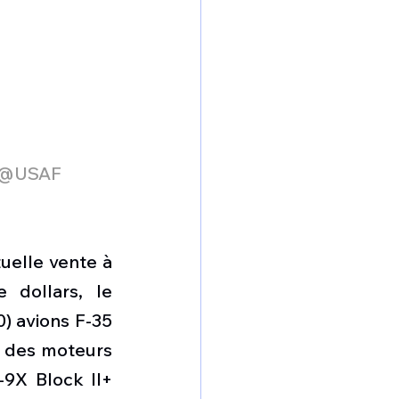
m @USAF
elle vente à 
dollars, le 
 avions F-35 
 des moteurs 
9X Block II+ 