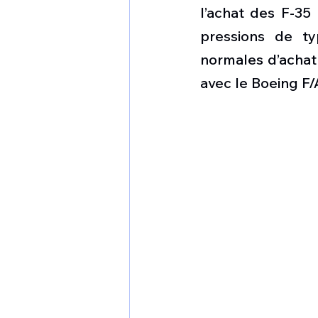
1 er avril
Motorisation
l’achat des F-35 
pressions de t
normales d’achat 
Shenyang J-35
Bombard
avec le Boeing F/
Airbus H145M
Opération
Tiltrotors