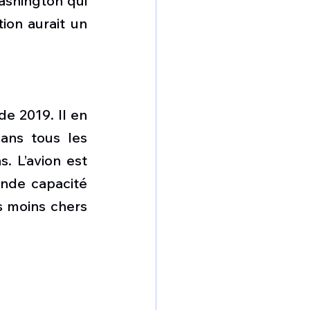
shington qui 
ion aurait un 
e 2019. Il en 
ns tous les 
 L’avion est 
ande capacité 
s moins chers 