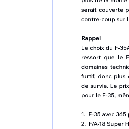
plus de la moiti
serait couverte p
contre-coup sur l
Rappel
Le choix du F-35A
ressort que le 
domaines techniq
furtif, donc plus 
de survie. Le pri
pour le F-35, mêm
1.  F-35 avec 365 
2.  F/A-18 Super 