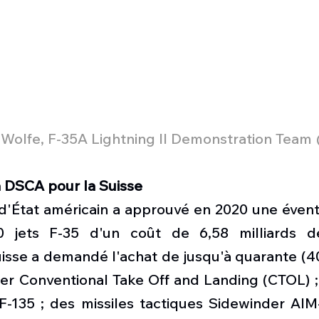
o" Wolfe, F-35A Lightning II Demonstration Tea
a DSCA pour la Suisse
'État américain a approuvé en 2020 une éventu
 jets F-35 d'un coût de 6,58 milliards de 
sse a demandé l'achat de jusqu'à quarante (40)
ter Conventional Take Off and Landing (CTOL) ;
F-135 ; des missiles tactiques Sidewinder AIM-