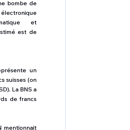
ne bombe de 
 électronique 
atique et 
stimé est de 
eprésente un 
s suisses (on 
SD). La BNS a 
ds de francs 
 mentionnait 