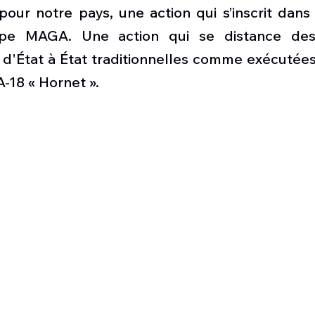
Défense sol-air DSA
Amphibie
Drones
C
pour notre pays, une action qui s’inscrit dans
ype MAGA. Une action qui se distance des
d'État à État traditionnelles comme exécutées 
ier Global 6500
Fret aérien
Salon Aéronautiqu
A-18 « Hornet ».
 militaire au Vénézuela
Simulateur avion de comba