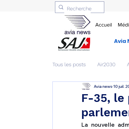
Accueil
Médi
Avia 
Tous les posts
Air2030
Avia news
10 juil. 
Aviation & Défense
Livr
F-35, le
parlemen
Patrimoine aéronautique
La nouvelle admi