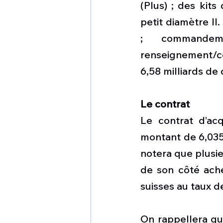
(Plus) ; des ki
petit diamètre II
; commandemen
renseignement/co
6,58 milliards de 
Le contrat
Le contrat d’acq
montant de 6,035 m
notera que plusie
de son côté achet
suisses au taux d
On rappellera qu