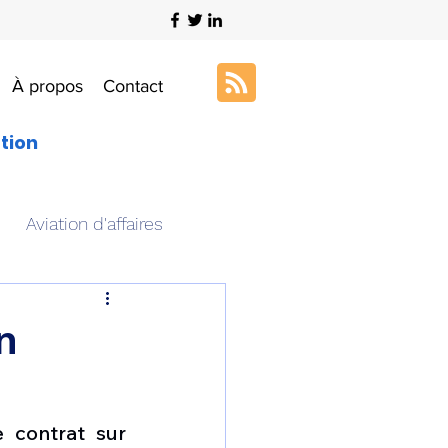
À propos
Contact
ation
Aviation d'affaires
s
Art & Aviation
n
ation aéronautique
 contrat sur 