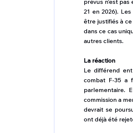
prévus n’est pas e
21 en 2026). Les 
être justifiés à c
dans ce cas uniqu
autres clients.
La réaction
Le différend ent
combat F-35 a fa
parlementaire. E
commission a mené
devrait se poursu
ont déjà été rejet