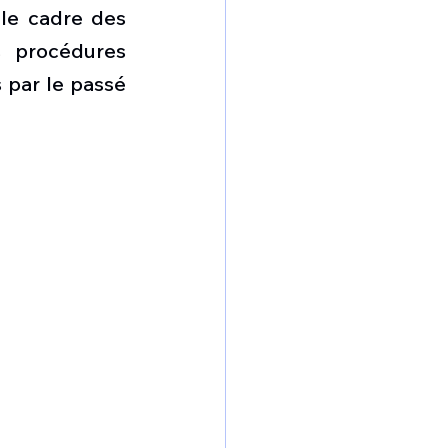
omposante ESPACE
 le cadre des 
 procédures 
par le passé 
e de Dubaï 25
t
Avionneurs