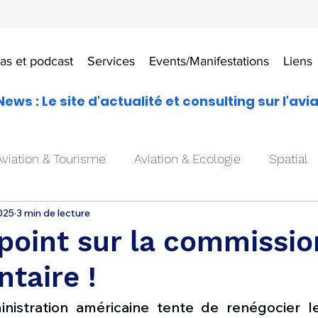
as et podcast
Services
Events/Manifestations
Liens
News : Le site d'actualité et consulting sur l'avi
Aviation & Tourisme
Aviation & Ecologie
Spatial
2025
3 min de lecture
es
Drones aériens
Avions école
Hélicoptère
 point sur la commissio
taire !
Avionique & pilotage
Avion expérimental
Form
nistration américaine tente de renégocier le