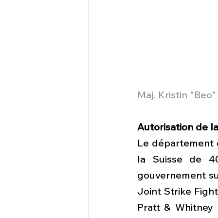
Maj. Kristin "Be
Autorisation de l
Le département d
la Suisse de 40
gouvernement sui
Joint Strike Figh
Pratt & Whitney 