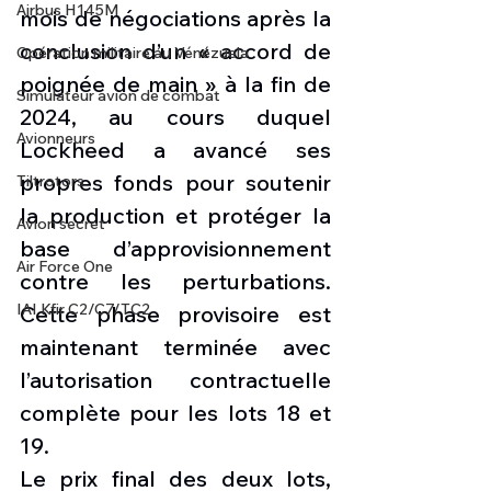
Airbus H145M
mois de négociations après la 
conclusion d’un « accord de 
Opération militaire au Vénézuela
poignée de main » à la fin de 
Simulateur avion de combat
2024, au cours duquel 
Avionneurs
Lockheed a avancé ses 
propres fonds pour soutenir 
Tiltrotors
la production et protéger la 
Avion secret
base d’approvisionnement 
Air Force One
contre les perturbations. 
IAI Kfir C2/C7/TC2
Cette phase provisoire est 
maintenant terminée avec 
l’autorisation contractuelle 
complète pour les lots 18 et 
19.
Le prix final des deux lots, 