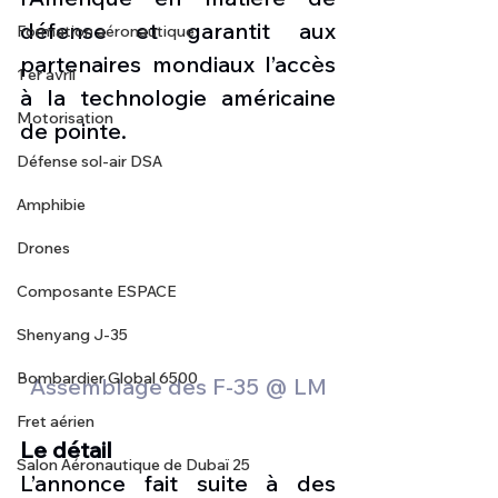
défense et garantit aux 
Formation aéronautique
partenaires mondiaux l’accès 
1 er avril
à la technologie américaine 
Motorisation
de pointe.
Défense sol-air DSA
Amphibie
Drones
Composante ESPACE
Shenyang J-35
Bombardier Global 6500
Assemblage des F-35 @ LM
Fret aérien
Le détail
Salon Aéronautique de Dubaï 25
L’annonce fait suite à des 