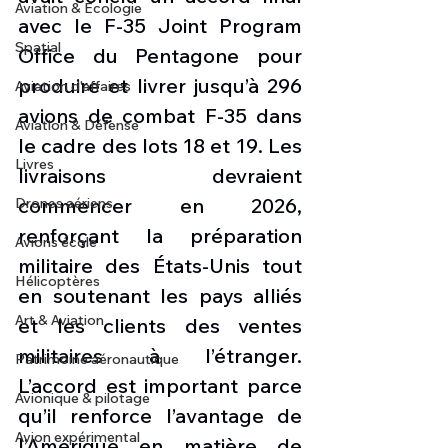
Aviation & Ecologie
avec le F-35 Joint Program 
Spatial
Office du Pentagone pour 
produire et livrer jusqu’à 296 
Aviation d'affaires
avions de combat F-35 dans 
Aviation & Défense
le cadre des lots 18 et 19. Les 
Livres
livraisons devraient 
commencer en 2026, 
Drones aériens
renforçant la préparation 
Avions école
militaire des États-Unis tout 
Hélicoptères
en soutenant les pays alliés 
Art & Aviation
et les clients des ventes 
militaires à l’étranger. 
Patrimoine aéronautique
L’accord est important parce 
Avionique & pilotage
qu’il renforce l’avantage de 
Avion expérimental
l’Amérique en matière de 