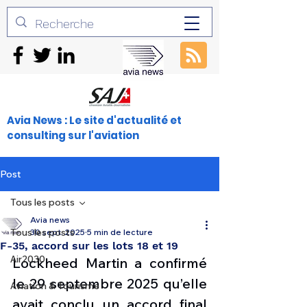
Avia News : Le site d'actualité et
consulting sur l'aviation
Post
Tous les posts
Avia news
Tous les posts
30 sept. 2025
5 min de lecture
F-35, accord sur les lots 18 et 19
Air2030
Lockheed Martin a confirmé 
le 29 septembre 2025 qu’elle 
Aviation & Tourisme
avait conclu un accord final 