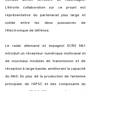
L'étroite collaboration sur ce projet est 
représentative du partenariat plus large et 
solide entre les deux puissances de 
l'électronique de défense.
Le radar allemand et espagnol ECRS Mk1 
introduit un récepteur numérique multicanal et 
de nouveaux modules de transmission et de 
réception à large bande, améliorant la capacité 
du Mk0. En plus de la production de l'antenne 
principale, de l'APSC et des composants du 
processeur, HENSOLDT a engagé Leonardo 
pour effectuer des travaux de développement 
sur les capacités à large bande qui exploiteront 
ces nouveaux modules de réception et de 
réception et augmenteront la portée de 