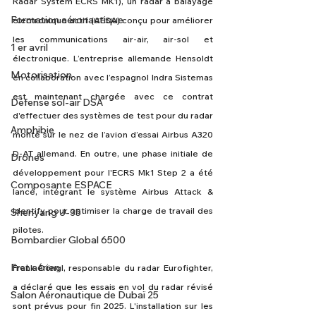
Radar System ECRS MK1), un radar à balayage 
Formation aéronautique
électronique actif (AESA) conçu pour améliorer 
les communications air-air, air-sol et 
1 er avril
électronique. L’entreprise allemande Hensoldt 
Motorisation
en collaboration avec l’espagnol Indra Sistemas 
est maintenant chargée avec ce contrat 
Défense sol-air DSA
d'effectuer des systèmes de test pour du radar 
Amphibie
monté sur le nez de l’avion d’essai Airbus A320 
D-AT allemand. En outre, une phase initiale de 
Drones
développement pour l'ECRS Mk1 Step 2 a été 
Composante ESPACE
lancé, intégrant le système Airbus Attack & 
Identify pour optimiser la charge de travail des 
Shenyang J-35
pilotes.
Bombardier Global 6500
Fret aérien
Frank Döngl, responsable du radar Eurofighter, 
a déclaré que les essais en vol du radar révisé 
Salon Aéronautique de Dubaï 25
sont prévus pour fin 2025. L'installation sur les 