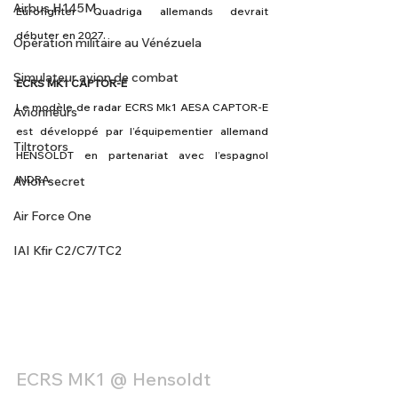
Airbus H145M
Eurofighter Quadriga allemands devrait 
débuter en 2027.
Opération militaire au Vénézuela
Simulateur avion de combat
ECRS MK1 CAPTOR-E
Le modèle de radar ECRS Mk1 AESA CAPTOR-E 
Avionneurs
est développé par l’équipementier allemand 
Tiltrotors
HENSOLDT en partenariat avec l’espagnol 
INDRA.  
Avion secret
Air Force One
IAI Kfir C2/C7/TC2
ECRS MK1 @ Hensoldt