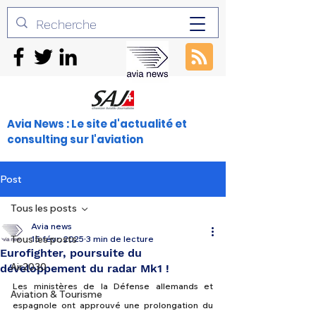
Avia News : Le site d'actualité et
consulting sur l'aviation
Post
Tous les posts
Avia news
Tous les posts
15 févr. 2025
3 min de lecture
Eurofighter, poursuite du
Air2030
développement du radar Mk1 !
Les ministères de la Défense allemands et 
Aviation & Tourisme
espagnole ont approuvé une prolongation du 