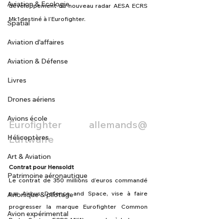
Aviation & Ecologie
développement du nouveau radar AESA ECRS 
Mk1destiné à l’Eurofighter.
Spatial
Aviation d'affaires
Aviation & Défense
Livres
Drones aériens
Avions école
Eurofighter allemands@ 
Hélicoptères
Luftwaffe
Art & Aviation
Contrat pour Hensoldt
Patrimoine aéronautique
Le contrat de 350 millions d’euros commandé 
par Airbus Defence and Space, vise à faire 
Avionique & pilotage
progresser la marque Eurofighter Common 
Avion expérimental