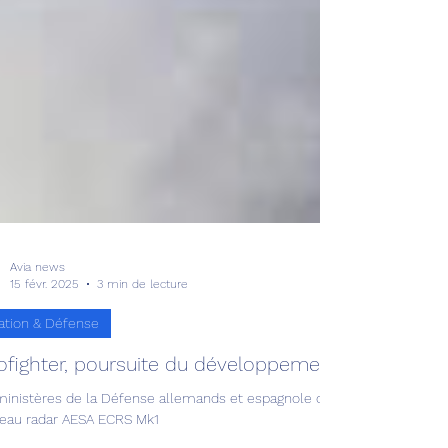
Avia news
15 févr. 2025
3 min de lecture
ation & Défense
ofighter, poursuite du développement du radar Mk
ministères de la Défense allemands et espagnole ont approuvé une p