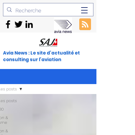
Avia News : Le site d'actualité et
consulting sur l'aviation
les posts
les posts
30
ion &
isme
ion &