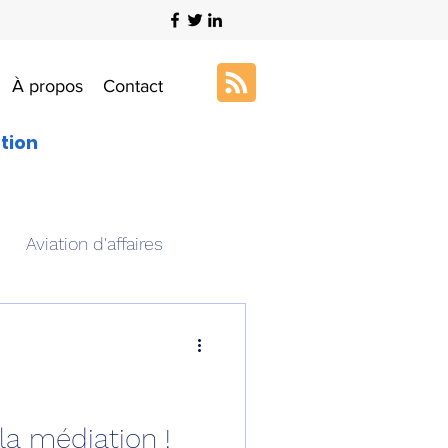
À propos
Contact
ation
Aviation d'affaires
s
Art & Aviation
ation aéronautique
la médiation !