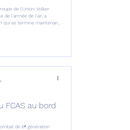
roupe de l'Union, Volker
omposante ESPACE
 de l'armée de l'air, a
on qui se termine maintenant,
puisées".
e de Dubaï 25
t
Avionneurs
re
du FCAS au bord
ombat de 6ᵉ génération