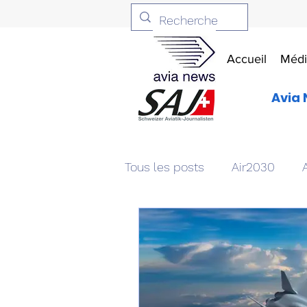
Accueil
Médi
Avia 
Tous les posts
Air2030
Aviation & Défense
Livr
Patrimoine aéronautique