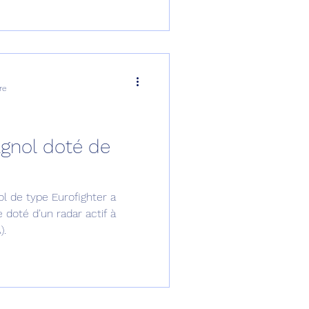
re
agnol doté de
l de type Eurofighter a
 doté d’un radar actif à
).