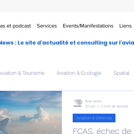
as et podcast
Services
Events/Manifestations
Liens
News : Le site d'actualité et consulting sur l'avi
Aviation & Tourisme
Aviation & Ecologie
Spatial
es
Drones aériens
Avions école
Hélicoptère
Avia news
20 avr.
3 min de lecture
Aviation & Défense
Avionique & pilotage
Avion expérimental
Form
FCAS, échec de 