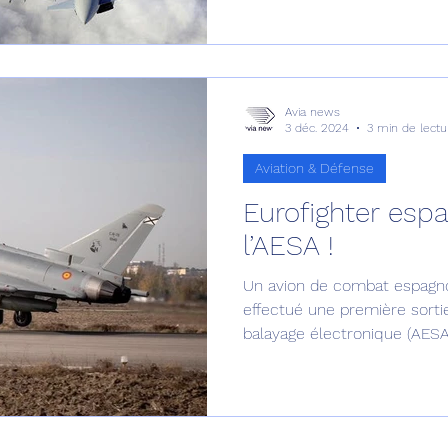
Avia news
3 déc. 2024
3 min de lectu
Aviation & Défense
Eurofighter esp
l’AESA !
Un avion de combat espagno
effectué une première sortie
balayage électronique (AESA