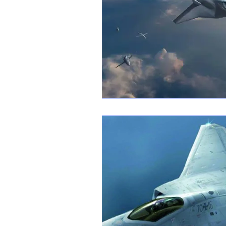
1 er avril
Motorisation
Shenyang J-35
Bombard
Airbus H145M
Opération
Tiltrotors