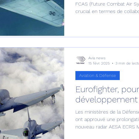
FCAS (Future Combat Air Sys
crucial en termes de collabo
pourrait tout simplement écl
Avia news
15 févr. 2025
3 min de lect
Aviation & Défense
Eurofighter, pou
développement 
Les ministères de la Défen
ont approuvé une prolonga
nouveau radar AESA ECRS 