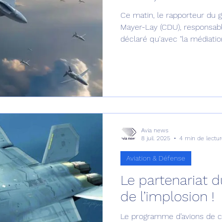
Ce matin, le rapporteur du g
Défense sol-air DSA
Amphibie
Drones
C
Mayer-Lay (CDU), responsable
déclaré qu'avec "la médiati
toutes les options ont été é
ier Global 6500
Fret aérien
Salon Aéronautiqu
 militaire au Vénézuela
Simulateur avion de comba
Avia news
8 juil. 2025
4 min de lectu
Aviation & Défense
Le partenariat 
de l’implosion !
Le programme d’avions de c