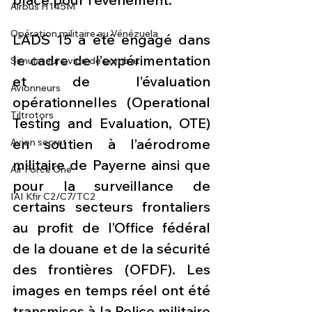
Airbus H145M
Opération militaire au Vénézuela
L’ADS 15 a été engagé dans 
le cadre de l’expérimentation 
Simulateur avion de combat
et de l’évaluation 
Avionneurs
opérationnelles (Operational 
Tiltrotors
Testing and Evaluation, OTE) 
en soutien à l’aérodrome 
Avion secret
militaire de Payerne ainsi que 
Air Force One
pour la surveillance de 
IAI Kfir C2/C7/TC2
certains secteurs frontaliers 
au profit de l’Office fédéral 
de la douane et de la sécurité 
des frontières (OFDF). Les 
images en temps réel ont été 
transmises à la Police militaire 