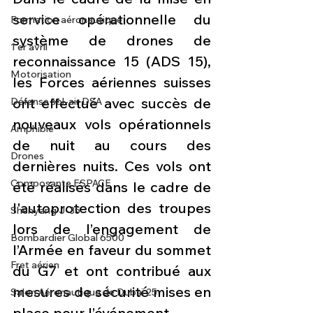
service opérationnelle du 
Formation aéronautique
système de drones de 
1 er avril
reconnaissance 15 (ADS 15), 
Motorisation
les Forces aériennes suisses 
ont effectué avec succès de 
Défense sol-air DSA
nouveaux vols opérationnels 
Amphibie
de nuit au cours des 
Drones
dernières nuits. Ces vols ont 
Composante ESPACE
été réalisés dans le cadre de 
l'autoprotection des troupes 
Shenyang J-35
lors de l’engagement de 
Bombardier Global 6500
l’Armée en faveur du sommet 
Fret aérien
du G7 et ont contribué aux 
mesures de sécurité mises en 
Salon Aéronautique de Dubaï 25
place pour l’événement.