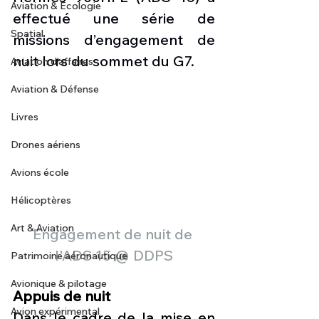
Aviation & Ecologie
effectué une série de 
Spatial
missions d’engagement de 
nuit lors du sommet du G7.
Aviation d'affaires
Aviation & Défense
Livres
Drones aériens
Avions école
Hélicoptères
Art & Aviation
Engagement de nuit de 
l'ADS 15 @ DDPS
Patrimoine aéronautique
Avionique & pilotage
Appuis de nuit
Avion expérimental
Dans le cadre de la mise en 