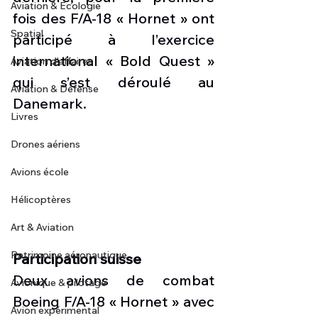
Aviation & Ecologie
fois des F/A-18 « Hornet » ont 
Spatial
participé à l’exercice 
international « Bold Quest » 
Aviation d'affaires
qui s’est déroulé au 
Aviation & Défense
Danemark. 
Livres
Drones aériens
Avions école
Hélicoptères
Art & Aviation
Patrimoine aéronautique
Participation suisse
Deux avions de combat 
Avionique & pilotage
Boeing F/A-18 « Hornet » avec 
Avion expérimental