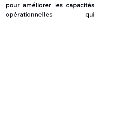
pour améliorer les capacités 
opérationnelles qui 
fournissent une 
communication interarmées 
combinée dans tous les 
domaines. Le plus grand défi 
pour les forces de la coalition 
est d'utiliser différents 
équipements pour atteindre 
le même objectif.
Photo:
 Swiss F/A-18 Hornet @ 
Swiss Air Force
les nouvelles de l'aviation
Exercice aérien international
Swiss air Force