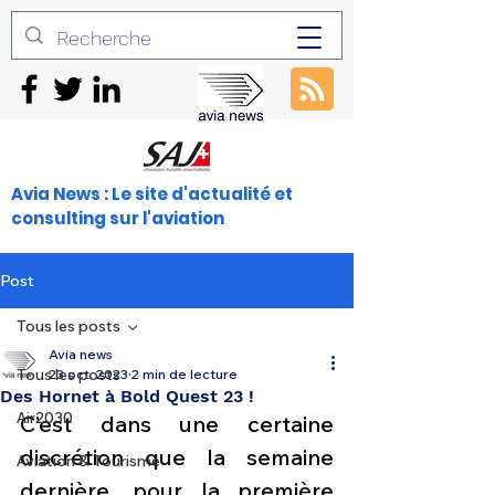
Avia News : Le site d'actualité et
consulting sur l'aviation
Post
Tous les posts
Avia news
Tous les posts
23 oct. 2023
2 min de lecture
Des Hornet à Bold Quest 23 !
Air2030
C’est dans une certaine 
discrétion que la semaine 
Aviation & Tourisme
dernière, pour la première 