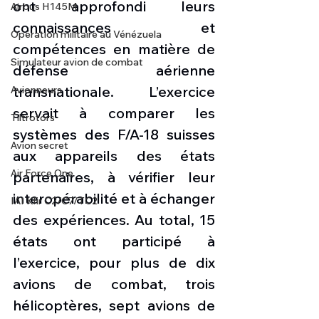
ont approfondi leurs 
Airbus H145M
connaissances et 
Opération militaire au Vénézuela
compétences en matière de 
Simulateur avion de combat
défense aérienne 
transnationale. L’exercice 
Avionneurs
servait à comparer les 
Tiltrotors
systèmes des F/A-18 suisses 
Avion secret
aux appareils des états 
Air Force One
partenaires, à vérifier leur 
interopérabilité et à échanger 
IAI Kfir C2/C7/TC2
des expériences. Au total, 15 
états ont participé à 
l’exercice, pour plus de dix 
avions de combat, trois 
hélicoptères, sept avions de 