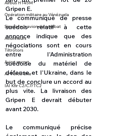
Airbus H145M
Gripen E.
Opération militaire au Vénézuela
Le communiqué de presse 
suédois relatif à cette 
Simulateur avion de combat
annonce indique que des 
Avionneurs
négociations sont en cours 
Tiltrotors
entre l'Administration 
Avion secret
suédoise du matériel de 
défense et l'Ukraine, dans le 
Air Force One
but de conclure un accord au 
IAI Kfir C2/C7/TC2
plus vite. La livraison des 
Gripen E devrait débuter 
avant 2030.
Le communiqué précise 