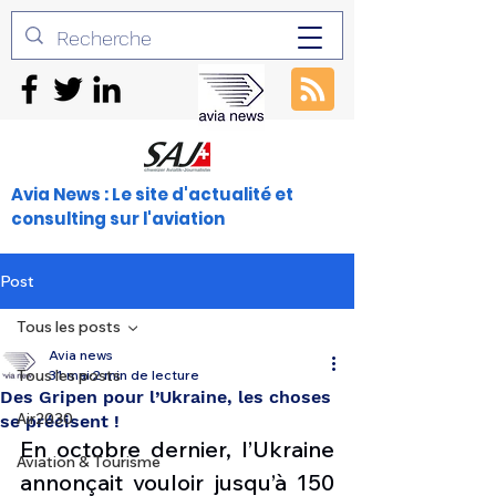
Avia News : Le site d'actualité et
consulting sur l'aviation
Post
Tous les posts
Avia news
Tous les posts
31 mai
2 min de lecture
Des Gripen pour l’Ukraine, les choses
Air2030
se précisent !
En octobre dernier, l’Ukraine 
Aviation & Tourisme
annonçait vouloir jusqu’à 150 