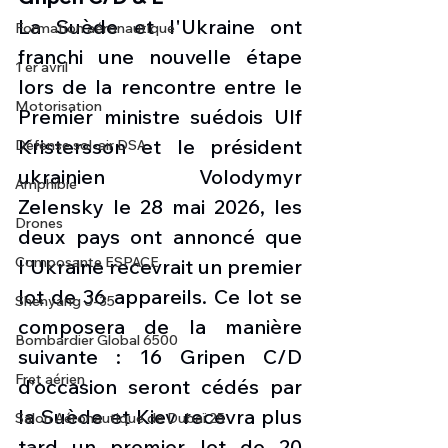
La Suède et l'Ukraine ont 
Formation aéronautique
franchi une nouvelle étape 
1 er avril
lors de la rencontre entre le 
Motorisation
Premier ministre suédois Ulf 
Kristersson et le président 
Défense sol-air DSA
ukrainien Volodymyr 
Amphibie
Zelensky le 28 mai 2026, les 
Drones
deux pays ont annoncé que 
Composante ESPACE
l'Ukraine recevrait un premier 
lot de 36 appareils. Ce lot se 
Shenyang J-35
composera de la manière 
Bombardier Global 6500
suivante : 16 Gripen C/D 
Fret aérien
d’occasion seront cédés par 
la Suède et Kiev recevra plus 
Salon Aéronautique de Dubaï 25
tard un premier lot de 20 