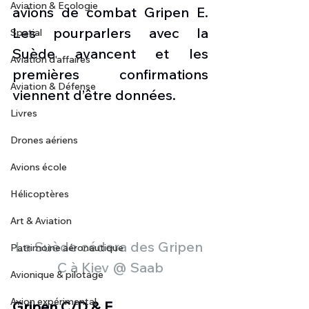
Aviation & Ecologie
avions de combat Gripen E. 
Les pourparlers avec la 
Spatial
Suède avancent et les 
Aviation d'affaires
premières confirmations 
Aviation & Défense
viennent d’être données.
Livres
Drones aériens
Avions école
Hélicoptères
Art & Aviation
La Suède cédera des Gripen 
Patrimoine aéronautique
C à Kiev @ Saab
Avionique & pilotage
Avion expérimental
Gripen C/D & E