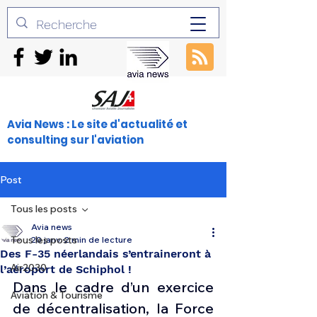
Avia News : Le site d'actualité et
consulting sur l'aviation
Post
Tous les posts
Avia news
Tous les posts
20 janv.
2 min de lecture
Des F-35 néerlandais s’entraineront à
Air2030
l’aéroport de Schiphol !
Dans le cadre d’un exercice 
Aviation & Tourisme
de décentralisation, la Force 