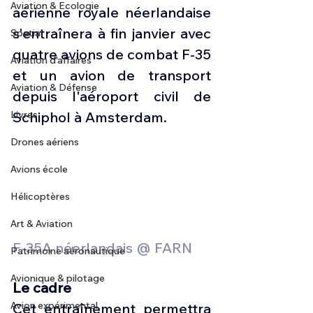
Aviation & Ecologie
aérienne royale néerlandaise 
s'entraînera à fin janvier avec 
Spatial
quatre avions de combat F-35 
Aviation d'affaires
et un avion de transport 
Aviation & Défense
depuis l'aéroport civil de 
Livres
Schiphol à Amsterdam.
Drones aériens
Avions école
Hélicoptères
Art & Aviation
F-35A néerlandais @ FARN
Patrimoine aéronautique
Avionique & pilotage
Le cadre
Avion expérimental
Cet entraînement permettra 