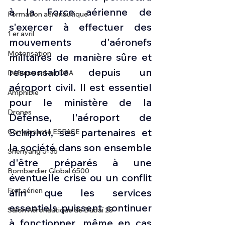
à la Force aérienne de 
Formation aéronautique
s'exercer à effectuer des 
1 er avril
mouvements d'aéronefs 
Motorisation
militaires de manière sûre et 
responsable depuis un 
Défense sol-air DSA
aéroport civil. Il est essentiel 
Amphibie
pour le ministère de la 
Drones
Défense, l'aéroport de 
Schiphol, ses partenaires et 
Composante ESPACE
la société dans son ensemble 
Shenyang J-35
d'être préparés à une 
Bombardier Global 6500
éventuelle crise ou un conflit 
Fret aérien
afin que les services 
essentiels puissent continuer 
Salon Aéronautique de Dubaï 25
à fonctionner, même en cas 