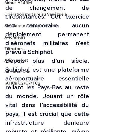
Airbus H145M
de changement de 
Opération militaire au Vénézuela
circonstances. Cet exercice 
est temporaire, aucun 
Simulateur avion de combat
déploiement permanent 
Avionneurs
d'aéronefs militaires n'est 
Tiltrotors
prévu à Schiphol.
Depuis plus d'un siècle, 
Avion secret
Schiphol est une plateforme 
Air Force One
aéroportuaire essentielle 
IAI Kfir C2/C7/TC2
reliant les Pays-Bas au reste 
du monde. Jouant un rôle 
vital dans l'accessibilité du 
pays, il est crucial que cette 
infrastructure demeure 
robuste et résiliente, même 