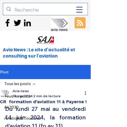
Avia News : Le site d'actualité et
consulting sur l'aviation
Post
Tous les posts
Avia news
Tous les posts
14 mai 2024
2 min de lecture
CR formation d’aviation 11 à Payerne !
Air2030
Du lundi 27 mai au vendredi 
14 juin 2024, la formation 
Aviation & Tourisme
d’aviation 11 (fo av 11)