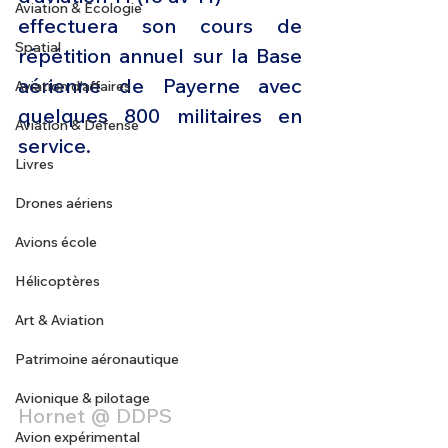
Aviation & Ecologie
effectuera son cours de 
Spatial
répétition annuel sur la Base 
aérienne de Payerne avec 
Aviation d'affaires
quelques 800 militaires en 
Aviation & Défense
service.
Livres
Drones aériens
Avions école
Hélicoptères
Art & Aviation
Patrimoine aéronautique
Avionique & pilotage
Hornet @ DDPS
Avion expérimental