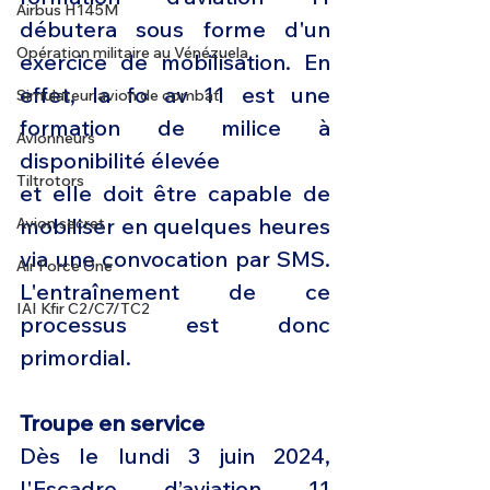
Airbus H145M
débutera sous forme d'un 
Opération militaire au Vénézuela
exercice de mobilisation. En 
effet, la fo av 11 est une 
Simulateur avion de combat
formation de milice à 
Avionneurs
disponibilité élevée
Tiltrotors
et elle doit être capable de 
mobiliser en quelques heures 
Avion secret
via une convocation par SMS. 
Air Force One
L'entraînement de ce 
IAI Kfir C2/C7/TC2
processus est donc 
primordial.
Troupe en service
Dès le lundi 3 juin 2024, 
l'Escadre d’aviation 11 