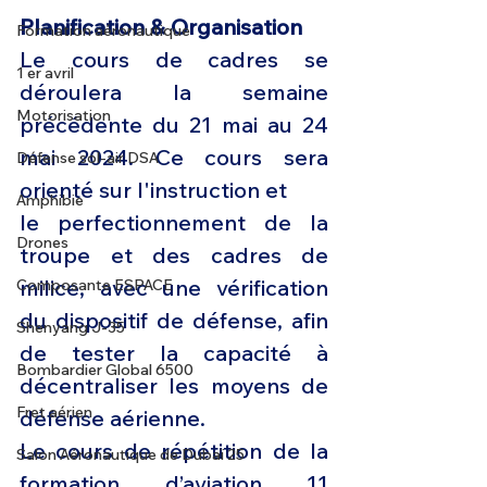
Planification & Organisation
Formation aéronautique
Le cours de cadres se 
1 er avril
déroulera la semaine 
Motorisation
précédente du 21 mai au 24 
mai 2024. Ce cours sera 
Défense sol-air DSA
orienté sur l'instruction et
Amphibie
le perfectionnement de la 
Drones
troupe et des cadres de 
milice, avec une vérification 
Composante ESPACE
du dispositif de défense, afin 
Shenyang J-35
de tester la capacité à 
Bombardier Global 6500
décentraliser les moyens de 
Fret aérien
défense aérienne.
Le cours de répétition de la 
Salon Aéronautique de Dubaï 25
formation d’aviation 11 