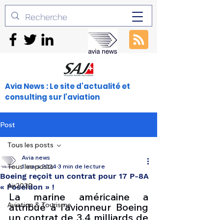
Avia News : Le site d'actualité et
consulting sur l'aviation
Post
Tous les posts
Avia news
Tous les posts
1 mars 2024
3 min de lecture
Boeing reçoit un contrat pour 17 P-8A
Air2030
« Poseidon » !
La marine américaine a 
Aviation & Tourisme
attribué à l’avionneur Boeing 
un contrat de 3,4 milliards de 