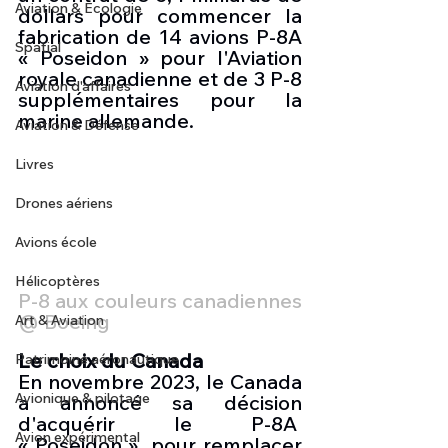
Aviation & Ecologie
dollars pour commencer la 
fabrication de 14 avions P-8A 
Spatial
« Poseidon » pour l'Aviation 
royale canadienne et de 3 P-8 
Aviation d'affaires
supplémentaires pour la 
marine allemande.
Aviation & Défense
Livres
Drones aériens
Avions école
Hélicoptères
P-8 aux couleurs canadiennes 
@ Boeing
Art & Aviation
Le choix du Canada
Patrimoine aéronautique
En novembre 2023, le Canada 
Avionique & pilotage
a annoncé sa décision 
d'acquérir le P-8A  
Avion expérimental
« Poseidon »  pour remplacer 