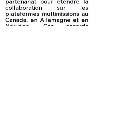
partenariat pour étendre la 
collaboration sur les 
plateformes multimissions au 
Canada, en Allemagne et en 
Norvège. Ces accords 
utilisent les capacités 
complémentaires de chaque 
entreprise pour fournir des 
solutions de formation 
supérieures, techniques et 
rentables pour le programme 
P-8A "Poseidon"
Il y a 200 P-8 actuellement en 
service ou sous contrat dans 
neuf pays, dont les États-
Unis, l'Australie, l'Inde, le 
Royaume-Uni, la Norvège, la 
Nouvelle-Zélande, la 
République de Corée, 
l'Allemagne et le Canada.
les nouvelles de l'aviation
Boeing P-8A Poseidon