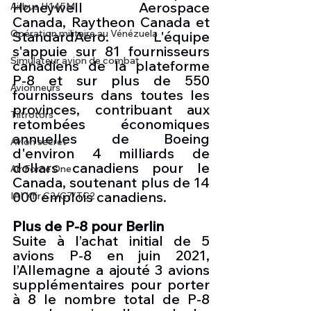
Honeywell Aerospace 
Airbus H145M
Canada, Raytheon Canada et 
Opération militaire au Vénézuela
StandardAero. L'équipe 
s'appuie sur 81 fournisseurs 
Simulateur avion de combat
canadiens de la plateforme 
P-8 et sur plus de 550 
Avionneurs
fournisseurs dans toutes les 
provinces, contribuant aux 
Tiltrotors
retombées économiques 
annuelles de Boeing 
Avion secret
d'environ 4 milliards de 
dollars canadiens pour le 
Air Force One
Canada, soutenant plus de 14 
000 emplois canadiens.
IAI Kfir C2/C7/TC2
Plus de P-8 pour Berlin
Suite à l’achat initial de 5 
avions P-8 en juin 2021, 
l’Allemagne a ajouté 3 avions 
supplémentaires pour porter 
à 8 le nombre total de P-8 