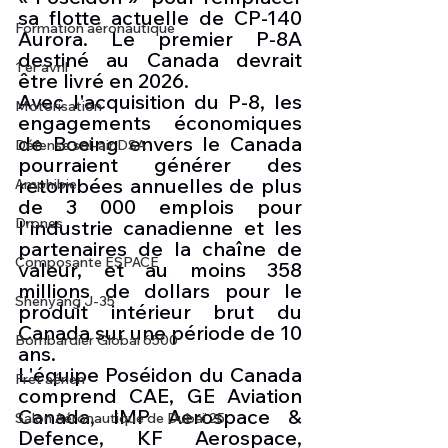
sa flotte actuelle de CP-140 
Formation aéronautique
Aurora. Le premier P-8A 
destiné au Canada devrait 
1 er avril
être livré en 2026.
Avec l'acquisition du P-8, les 
Motorisation
engagements économiques 
de Boeing envers le Canada 
Défense sol-air DSA
pourraient générer des 
retombées annuelles de plus 
Amphibie
de 3 000 emplois pour 
Drones
l'industrie canadienne et les 
partenaires de la chaîne de 
Composante ESPACE
valeur, et au moins 358 
millions de dollars pour le 
Shenyang J-35
produit intérieur brut du 
Canada sur une période de 10 
Bombardier Global 6500
ans.
L'équipe Poséidon du Canada 
Fret aérien
comprend CAE, GE Aviation 
Canada, IMP Aerospace & 
Salon Aéronautique de Dubaï 25
Defence, KF Aerospace, 