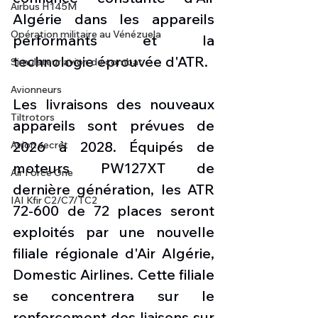
Airbus H145M
Algérie dans les appareils 
Opération militaire au Vénézuela
performants et la 
technologie éprouvée d'ATR.
Simulateur avion de combat
Avionneurs
Les livraisons des nouveaux 
Tiltrotors
appareils sont prévues de 
2026 à 2028. Équipés de 
Avion secret
moteurs PW127XT de 
Air Force One
dernière génération, les ATR 
IAI Kfir C2/C7/TC2
72-600 de 72 places seront 
exploités par une nouvelle 
filiale régionale d'Air Algérie, 
Domestic Airlines. Cette filiale 
se concentrera sur le 
renforcement des liaisons sur 