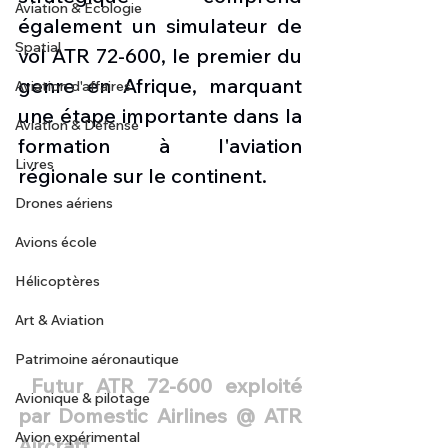
Aviation & Ecologie
également un simulateur de 
Spatial
vol ATR 72-600, le premier du 
genre en Afrique, marquant 
Aviation d'affaires
une étape importante dans la 
Aviation & Défense
formation à l'aviation 
Livres
régionale sur le continent. 
Drones aériens
Avions école
Hélicoptères
Art & Aviation
Patrimoine aéronautique
 Futur ATR 72-600 exploité 
Avionique & pilotage
par Domestic Airlines @ ATR 
Avion expérimental
Aircraft