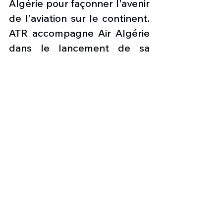
Algérie pour façonner l'avenir 
de l'aviation sur le continent. 
ATR accompagne Air Algérie 
dans le lancement de sa 
nouvelle filiale, non 
seulement en tant que 
constructeur idéal pour un 
avion régional performant et 
à faibles émissions, mais aussi 
en tant que partenaire de 
confiance pour accompagner 
ce nouveau chapitre 
important de son 
développement.