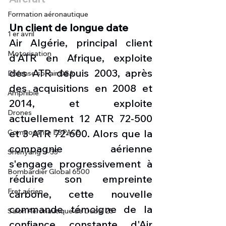
Formation aéronautique
Un client de longue date
1 er avril
Air Algérie, principal client 
Motorisation
d'ATR en Afrique, exploite 
des ATR depuis 2003, après 
Défense sol-air DSA
des acquisitions en 2008 et 
Amphibie
2014, et exploite 
Drones
actuellement 12 ATR 72-500 
et 3 ATR 72-600. Alors que la 
Composante ESPACE
compagnie aérienne 
Shenyang J-35
s'engage progressivement à 
Bombardier Global 6500
réduire son empreinte 
Fret aérien
carbone, cette nouvelle 
commande témoigne de la 
Salon Aéronautique de Dubaï 25
confiance constante d'Air 