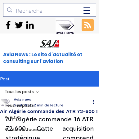
Avia News : Le site d'actualité et
consulting sur l'aviation
Post
Tous les posts
Avia news
Tous les posts
6 juil. 2025
2 min de lecture
Air Algérie commande des ATR 72-600 !
Air2030
Air Algérie commande 16 ATR 
72-600. Cette acquisition 
Aviation & Tourisme
stratégique comprend 