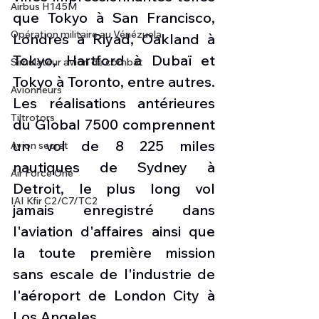
Airbus H145M
que Tokyo à San Francisco, 
Opération militaire au Vénézuela
Londres à Riyad, Oakland à 
Tokyo, Hartford à Dubaï et 
Simulateur avion de combat
Tokyo à Toronto, entre autres.
Avionneurs
Les réalisations antérieures 
Tiltrotors
du Global 7500 comprennent 
un vol de 8 225 miles 
Avion secret
nautiques de Sydney à 
Air Force One
Detroit, le plus long vol 
IAI Kfir C2/C7/TC2
jamais enregistré dans 
l'aviation d'affaires ainsi que 
la toute première mission 
sans escale de l'industrie de 
l'aéroport de London City à 
Los Angeles.