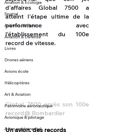
Aviation & Ecologie
d'affaires Global 7500 a 
Spatial
atteint l'étape ultime de la 
performance avec 
Aviation d'affaires
l’établissement du 100e 
Aviation & Défense
record de vitesse.
Livres
Drones aériens
Avions école
Hélicoptères
Art & Aviation
Global 7500 après son 100e 
Patrimoine aéronautique
record@ Bombardier
Avionique & pilotage
Un avion, des records
Avion expérimental