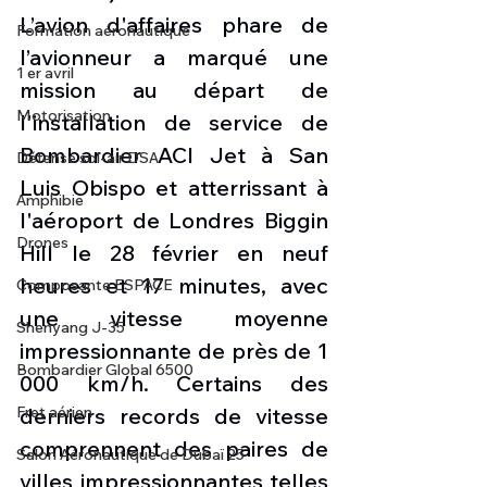
L’avion d'affaires phare de 
Formation aéronautique
l’avionneur a marqué une 
1 er avril
mission au départ de 
Motorisation
l'installation de service de 
Bombardier ACI Jet à San 
Défense sol-air DSA
Luis Obispo et atterrissant à 
Amphibie
l'aéroport de Londres Biggin 
Drones
Hill le 28 février en neuf 
heures et 17 minutes, avec 
Composante ESPACE
une vitesse moyenne 
Shenyang J-35
impressionnante de près de 1 
Bombardier Global 6500
000 km/h. Certains des 
derniers records de vitesse 
Fret aérien
comprennent des paires de 
Salon Aéronautique de Dubaï 25
villes impressionnantes telles 