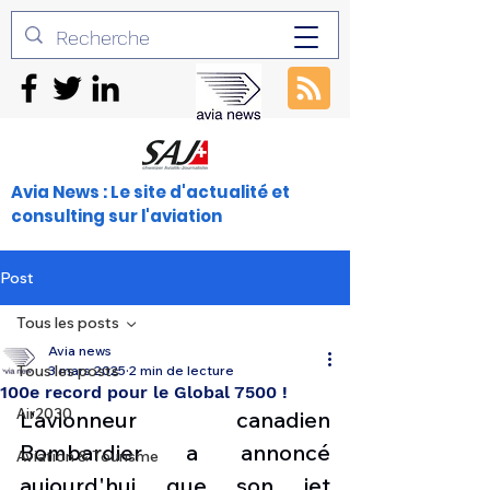
Avia News : Le site d'actualité et
consulting sur l'aviation
Post
Tous les posts
Avia news
Tous les posts
3 mars 2025
2 min de lecture
100e record pour le Global 7500 !
Air2030
L’avionneur canadien 
Bombardier a annoncé 
Aviation & Tourisme
aujourd'hui que son jet 