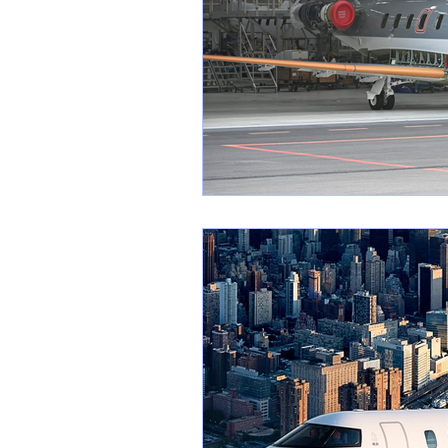
1 er avril
Motorisation
Shenyang J-35
Bombard
Airbus H145M
Opération
Tiltrotors