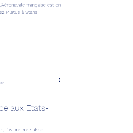
’Aéronavale française est en
omposante ESPACE
z Pilatus à Stans.
e de Dubaï 25
t
Avionneurs
ure
rce aux Etats-
h, l'avionneur suisse