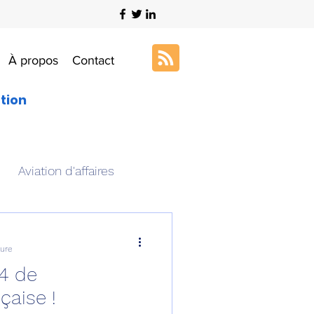
À propos
Contact
ation
Aviation d'affaires
s
Art & Aviation
ture
4 de
ation aéronautique
çaise !