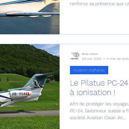
renforce sa présence aux U
Avia news
23 oct. 2023
4 min de lect
Aviation d'affaires
Le Pilatus PC-24 
à ionisation !
Afin de protéger les voyage
PC-24, l’avionneur suisse a f
société Aviation Clean Air...