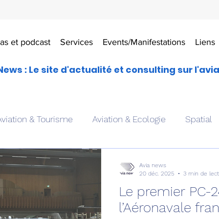
as et podcast
Services
Events/Manifestations
Liens
News : Le site d'actualité et consulting sur l'avi
Aviation & Tourisme
Aviation & Ecologie
Spatial
es
Drones aériens
Avions école
Hélicoptère
Avia news
20 déc. 2025
3 min de lec
Le premier PC-2
Avionique & pilotage
Avion expérimental
Form
l’Aéronavale fran