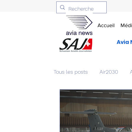
Accueil
Médi
Avia 
Tous les posts
Air2030
Aviation & Défense
Livr
Patrimoine aéronautique