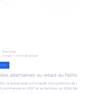
Avia news
5 mars
3 min de lecture
r2030
lles alternatives au retard du Patriot ?