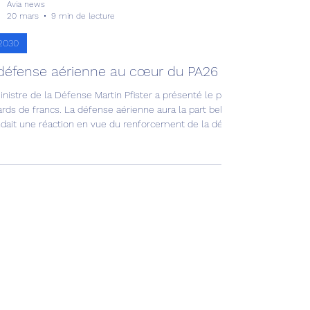
Avia news
20 mars
9 min de lecture
r2030
défense aérienne au cœur du PA26 !
inistre de la Défense Martin Pfister a présenté le programme d’armem
ards de francs. La défense aérienne aura la part belle. Tir d'un IRIS-T
dait une réaction en vue du renforcement de la défense aérienne, il se
 en compte. En mettant la priorité sur l’extension de la défense sol-air
éveloppement de capacités supplémentai