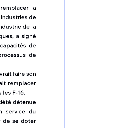
remplacer la 
industries de 
dustrie de la 
ues, a signé 
apacités de 
processus de 
ait faire son 
it remplacer 
 les F-16.
iété détenue 
n service du 
 de se doter 