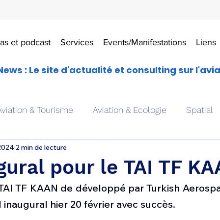
as et podcast
Services
Events/Manifestations
Liens
News : Le site d'actualité et consulting sur l'avi
Aviation & Tourisme
Aviation & Ecologie
Spatial
 2024
2 min de lecture
es
Drones aériens
Avions école
Hélicoptère
gural pour le TAI TF KA
TAI TF KAAN de développé par Turkish Aerospac
Avionique & pilotage
Avion expérimental
Form
 inaugural hier 20 février avec succès. 