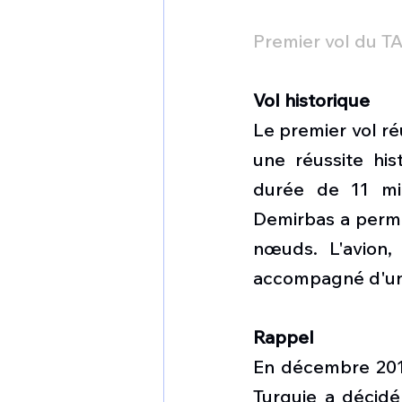
Premier vol du T
Vol historique
Le premier vol ré
une réussite his
durée de 11 min
Demirbas a permis
nœuds. L'avion,
accompagné d'un F
Rappel
En décembre 2010,
Turquie a décidé