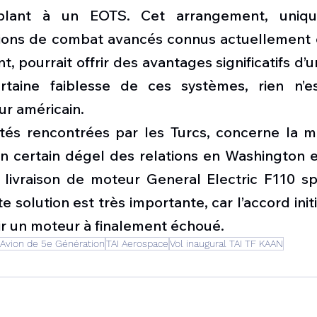
blant à un EOTS. Cet arrangement, uniqu
ions de combat avancés connus actuellement e
 pourrait offrir des avantages significatifs d’u
taine faiblesse de ces systèmes, rien n’es
r américain.
ltés rencontrées par les Turcs, concerne la mot
n certain dégel des relations en Washington et
livraison de moteur General Electric F110 sp
e solution est très importante, car l’accord initi
ir un moteur à finalement échoué.
Avion de 5e Génération
TAI Aerospace
Vol inaugural TAI TF KAAN