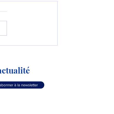
Colombie commande le
90 « Millennium » !
ctualité
abonner à la newsletter