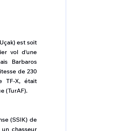
çak) est soit 
er vol d’une 
is Barbaros 
itesse de 230 
 TF-X, était 
e (TurAF).
se (SSIK) de 
 un chasseur 