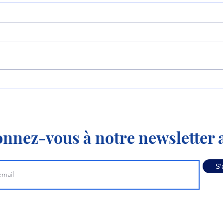
Le P-8 et le MQ-4
La 
apprennent à travailler
KC-3
ensemble !
nnez-vous à notre newsletter a
S'