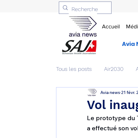
Accueil
Médi
Avia 
Tous les posts
Air2030
Avia news
21 févr.
Aviation & Défense
Livr
Vol inau
Le prototype du 
Patrimoine aéronautique
a effectué son vol