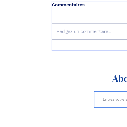
Commentaires
Rédigez un commentaire...
L’Australie équipe ses F-35
d’AIM-260 !
Abo