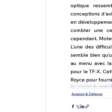
optique ressem
conceptions d'av
en développement,
combler une cer
cependant. Moteu
L’une des difficu
semble bien qu’u
au menu avec la 
pour le TF-X. Cett
Royce pour fourn
les nouvelles de l'aviation
Aviation & Défense