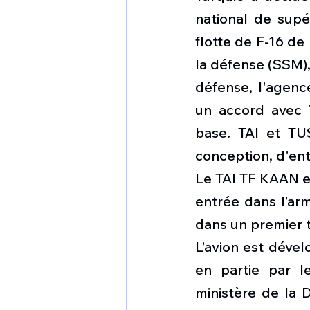
national de supé
flotte de F-16 de 
la défense (SSM),
défense, l'agenc
un accord avec 
base. TAI et TUS
conception, d'en
Le TAI TF KAAN es
entrée dans l’arm
dans un premier t
L’avion est dével
en partie par l
ministère de la D