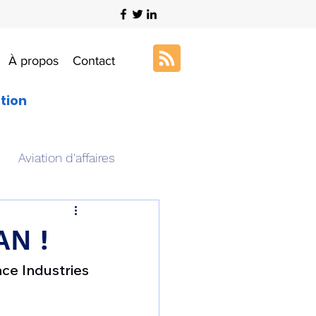
À propos
Contact
ation
Aviation d'affaires
s
Art & Aviation
AN !
e Industries 
ation aéronautique