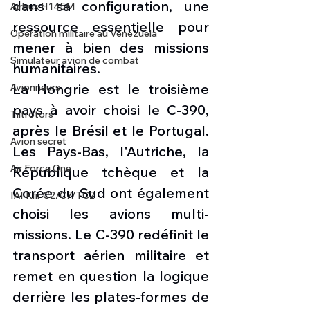
dans sa configuration, une 
Airbus H145M
ressource essentielle pour 
Opération militaire au Vénézuela
mener à bien des missions 
Simulateur avion de combat
humanitaires.
La Hongrie est le troisième 
Avionneurs
pays à avoir choisi le C-390, 
Tiltrotors
après le Brésil et le Portugal. 
Avion secret
Les Pays-Bas, l'Autriche, la 
Air Force One
République tchèque et la 
Corée du Sud ont également 
IAI Kfir C2/C7/TC2
choisi les avions multi-
missions. Le C-390 redéfinit le 
transport aérien militaire et 
remet en question la logique 
derrière les plates-formes de 