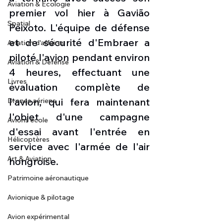
Aviation & Ecologie
premier vol hier à Gavião 
Spatial
Peixoto. L'équipe de défense 
et de sécurité d'Embraer a 
Aviation d'affaires
piloté l'avion pendant environ 
Aviation & Défense
4 heures, effectuant une 
Livres
évaluation complète de 
l'avion, qui fera maintenant 
Drones aériens
l'objet d'une campagne 
Avions école
d'essai avant l'entrée en 
Hélicoptères
service avec l'armée de l'air 
Art & Aviation
hongroise. 
Patrimoine aéronautique
Avionique & pilotage
Avion expérimental