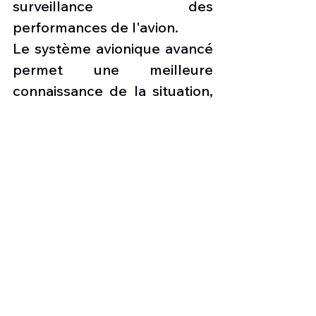
surveillance des 
performances de l'avion.
Le système avionique avancé 
permet une meilleure 
connaissance de la situation, 
grâce à ses capacités de 
vision synthétique et à sa 
planification de vol 
graphique. 
L'architecture ouverte de Pro 
Line Fusion permet 
l'intégration de nouvelles 
technologies pour répondre 
à l'évolution des exigences 