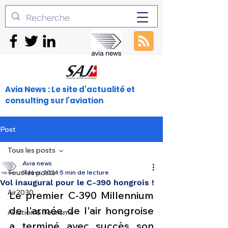
Avia News : Le site d'actualité et
consulting sur l'aviation
Post
Tous les posts
Avia news
Tous les posts
9 févr. 2024
5 min de lecture
Vol inaugural pour le C-390 hongrois !
Air2030
Le premier C-390 Millennium 
de l'armée de l'air hongroise 
Aviation & Tourisme
a terminé avec succès son 