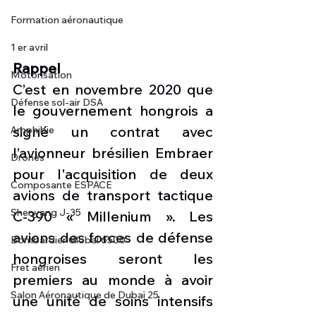
Formation aéronautique
1 er avril
Rappel
Motorisation
C’est en novembre 2020 que 
Défense sol-air DSA
le gouvernement hongrois a 
signé un contrat avec 
Amphibie
l’avionneur brésilien Embraer 
Drones
pour l'acquisition de deux 
Composante ESPACE
avions de transport tactique 
Shenyang J-35
C-390 « Millenium ». Les 
avions des forces de défense 
Bombardier Global 6500
hongroises seront les 
Fret aérien
premiers au monde à avoir 
Salon Aéronautique de Dubaï 25
une unité de soins intensifs 