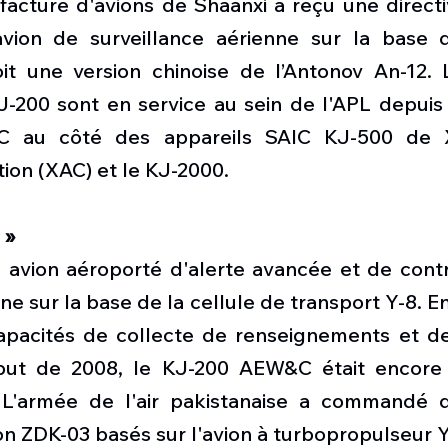
facture d'avions de Shaanxi a reçu une directi
vion de surveillance aérienne sur la base d
oit une version chinoise de 
l’
Antonov An-12
. 
J-200 sont en service au sein de l'APL depuis 
 au côté des appareils SAIC KJ-500 de Xi'
ion (XAC) et le KJ-2000. 
 »
 avion aéroporté d'alerte avancée et de cont
e sur la base de la cellule de transport Y-8. En
apacités de collecte de renseignements et de 
but de 2008, le KJ-200 AEW&C était encore 
L'armée de l'air pakistanaise a commandé qu
on ZDK-03 basés sur l'avion à turbopropulseur Y