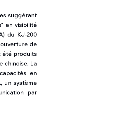
es suggérant 
en visibilité 
A) du KJ-200 
ouverture de 
 été produits 
 chinoise. La 
apacités en 
, un système 
ication par 