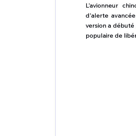
1 er avril
Motorisation
L’avionneur chi
d'alerte avancée
version a débuté 
Shenyang J-35
Bombard
populaire de libé
Airbus H145M
Opération
Tiltrotors