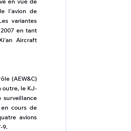
ve en vue de 
e l'avion de 
Les variantes 
2007 en tant 
an Aircraft 
rôle (AEW&C) 
 outre, le KJ-
surveillance 
en cours de 
atre avions 
-9. 