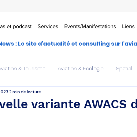
as et podcast
Services
Events/Manifestations
Liens
News : Le site d'actualité et consulting sur l'avi
Aviation & Tourisme
Aviation & Ecologie
Spatial
 2023
2 min de lecture
es
Drones aériens
Avions école
Hélicoptère
velle variante AWACS 
Avionique & pilotage
Avion expérimental
Form