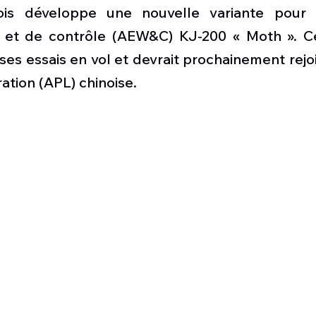
Défense sol-air DSA
Amphibie
Drones
C
nois développe une nouvelle variante pour s
 et de contrôle (AEW&C) KJ-200 « Moth ». Ce
ses essais en vol et devrait prochainement rejo
ier Global 6500
Fret aérien
Salon Aéronautiqu
ration (APL) chinoise.
 militaire au Vénézuela
Simulateur avion de comba