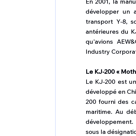
En 2001, la manu
développer un a
transport Y-8, s
antérieures du K
qu'avions AEW&C
Industry Corporat
Le KJ-200 « Moth
Le KJ-200 est un
développé en Chin
200 fourni des c
maritime. Au dé
développement. 
sous la désignati