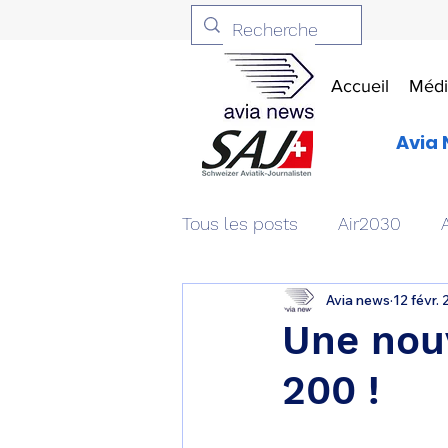
Accueil
Médi
Avia 
Tous les posts
Air2030
Avia news
12 févr.
Aviation & Défense
Livr
Une nou
200 !
Patrimoine aéronautique