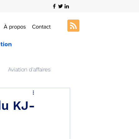
À propos
Contact
ation
Aviation d'affaires
s
Art & Aviation
du KJ-
ation aéronautique