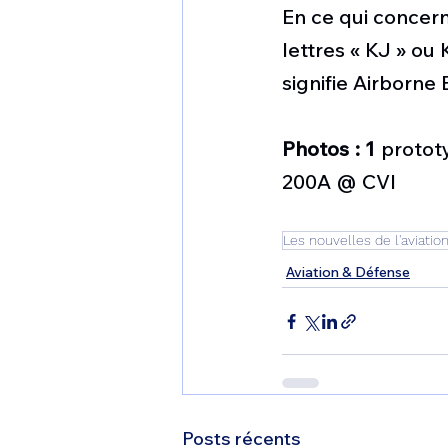
En ce qui concern
lettres « KJ » ou
signifie Airborne 
Photos : 1
 proto
200A @ CVI
Les nouvelles de l'aviatio
Aviation & Défense
Posts récents