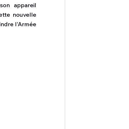
omposante ESPACE
on appareil 
tte nouvelle 
indre l'Armée 
e de Dubaï 25
t
Avionneurs