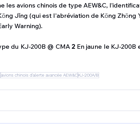
e les avions chinois de type AEW&C, l’identifica
 Kōng Jǐng (qui est l'abréviation de Kōng Zhōng Y
Early Warning).
type du KJ-200B @ CMA
 2
 En jaune le KJ-200B e
n
avions chinois d'alerte avancée AEW&C
KJ-200A/B