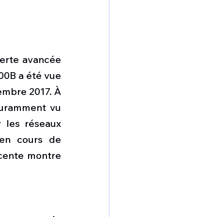
lerte avancée 
00B a été vue 
embre 2017. À 
ouramment vu 
 les réseaux 
 en cours de 
écente montre 